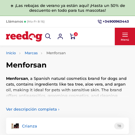
☀️ ¡Las rebajas de verano ya están aquí! ¡Hasta un 50% de
descuento en todo para tus mascotas!
+34900963443
Llámanos
(Mo-Fr 8-16)
0
Menú
Inicio
Marcas
Menforsan
Menforsan
Menforsan
, a Spanish natural cosmetics brand for dogs and
cats, contains ingredients like tea tree, aloe vera, and argan
oil, making it ideal for pets with sensitive skin. The brand
offers antiparasitics, grooming cosmetics, and cleaning
products.
Ver descripción completa
›
In their range, you will find over 100 different specialized
products with formulas that combine natural active
ingredients with modern scientific knowledge. Gentle and
Crianza
78
highly effective, Menforsan products are always strictly
monitored under pharmaceutical and veterinary supervision