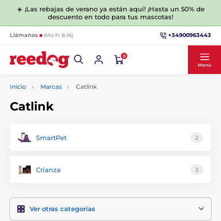
☀️ ¡Las rebajas de verano ya están aquí! ¡Hasta un 50% de
descuento en todo para tus mascotas!
+34900963443
Llámanos
(Mo-Fr 8-16)
0
Menú
Inicio
Marcas
Catlink
Catlink
SmartPet
2
Crianza
3
Ver otras categorías