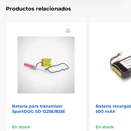
El producto aparece en las categorías
Productos relacionados
Accesorios Collares de adiestramiento
Acumuladores
% Accesorios
Batería para transmisor
Batería recargab
SportDOG SD-1225E/825E
500 mAh
En stock
En stock