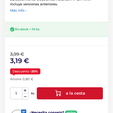
Incluye versiones anteriores.
Más info ›
En stock > 10 ks
3,99 €
3,19 €
Descuento
-20%
Ahorre 0,80 €
a la cesta
ks
¿Necesita consejo?
online