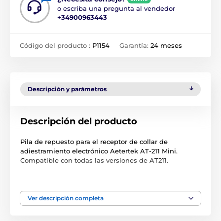
o escriba una pregunta al vendedor
+34900963443
Código del producto :
P1154
Garantía:
24 meses
Descripción y parámetros
Descripción del producto
Pila de repuesto para el receptor de collar de
adiestramiento electrónico Aetertek AT-211 Mini.
Compatible con todas las versiones de AT211.
Las especificaciones técnicas pueden cambiar sin
previo aviso. Las imágenes tienen únicamente
carácter ilustrativo.
Ver descripción completa