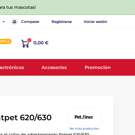
ara tus mascotas!
Comparar
Registrarse
Iniciar sesión
0
offline
0,00 €
lectrónicos
Accesorios
Promoción
tpet 620/630
Ver más productos ›
 el collar de adiestramiento Patpet 620/630.