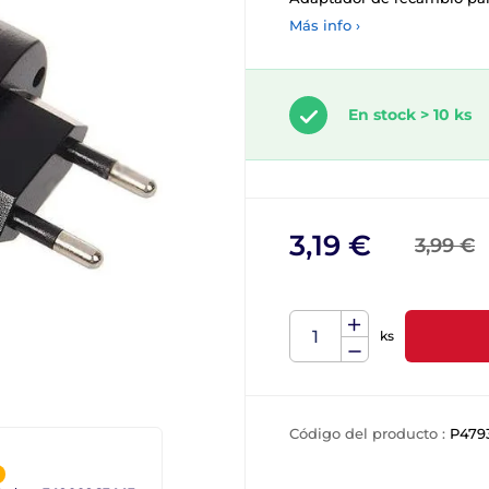
Más info ›
En stock > 10 ks
3,19 €
3,99 €
ks
Código del producto :
P479