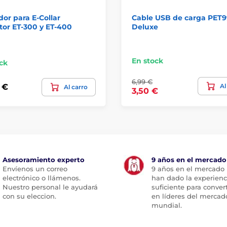
or para E-Collar
Cable USB de carga PET
or ET-300 y ET-400
Deluxe
En stock
ck
6,99 €
Al
 €
Al carro
3,50 €
Asesoramiento experto
9 años en el mercado
Envíenos un correo
9 años en el mercado
electrónico o llámenos.
han dado la experienc
Nuestro personal le ayudará
suficiente para conver
con su eleccion.
en líderes del mercad
mundial.