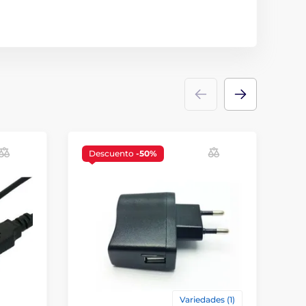
Descuento
-50%
Variedades (1)