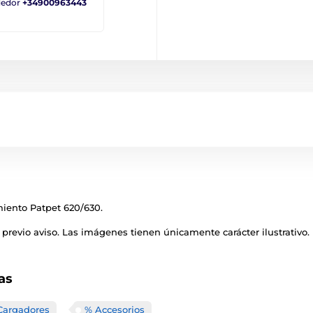
ndedor
+34900963443
miento Patpet 620/630.
previo aviso. Las imágenes tienen únicamente carácter ilustrativo.
as
Cargadores
% Accesorios