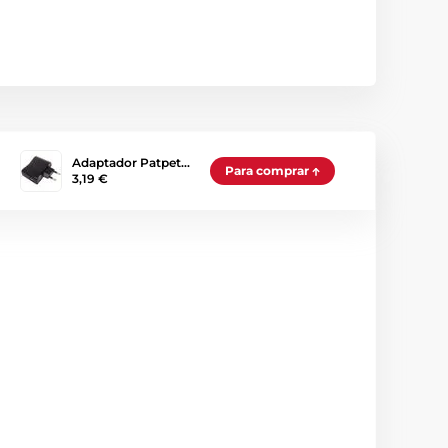
Adaptador Patpet…
Para comprar
3,19 €