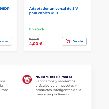
998DR
Adaptador universal de 5 V
Ad
para cables USB
En stock
En
7,99 €
 carro
Detalle
15
4,00 €
Nuestra propia marca
 nos
Fabricamos y vendemos
ia
artículos para mascotas y
tirnos
productos inteligentes de la
o
marca propia Reedog.