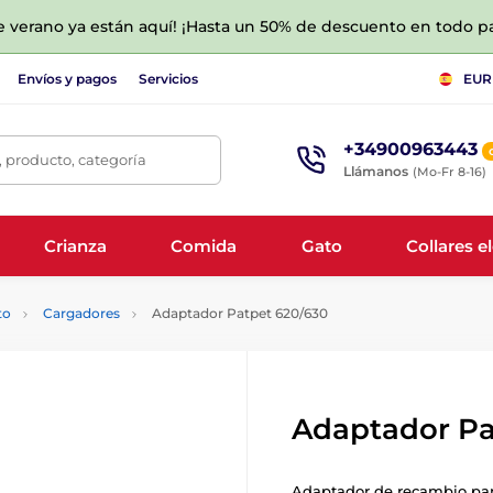
de verano ya están aquí! ¡Hasta un 50% de descuento en todo p
Envíos y pagos
Servicios
EUR
+34900963443
 producto, categoría
Llámanos
(Mo-Fr 8-16)
Crianza
Comida
Gato
Collares e
to
Cargadores
Adaptador Patpet 620/630
Adaptador Pa
Adaptador de recambio para