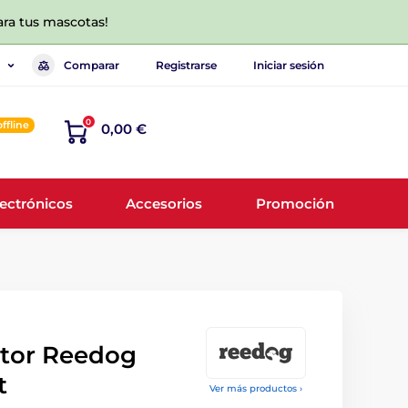
ara tus mascotas!
Comparar
Registrarse
Iniciar sesión
0
offline
0,00 €
lectrónicos
Accesorios
Promoción
ptor Reedog
t
Ver más productos ›