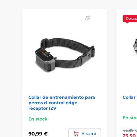
Desc
Collar de entrenamiento para
Collar
perros d-control edge -
receptor IZV
En sto
En stock
46,99 
90,99 €
Al carro
23,50