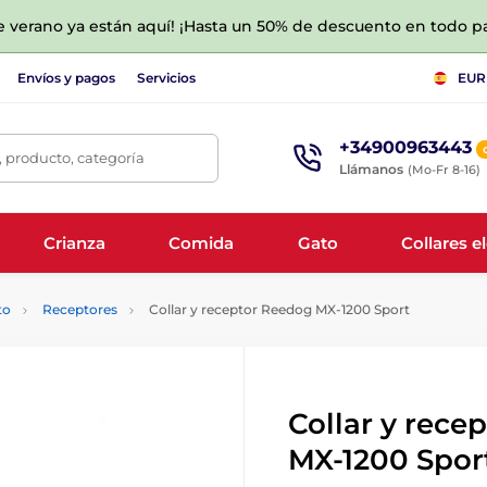
de verano ya están aquí! ¡Hasta un 50% de descuento en todo p
Envíos y pagos
Servicios
EUR
+34900963443
 producto, categoría
Llámanos
(Mo-Fr 8-16)
Crianza
Comida
Gato
Collares e
to
Receptores
Collar y receptor Reedog MX-1200 Sport
Collar y rece
MX-1200 Spor