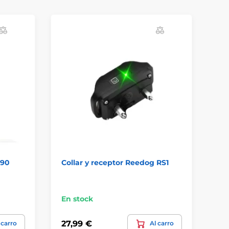
690
Collar y receptor Reedog RS1
Co
32
En stock
En
27,99 €
74
 carro
Al carro