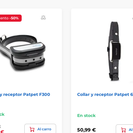
uento
-50%
 y receptor Patpet F300
Collar y receptor Patpet 
ck
En stock
€
Al carro
50,99 €
Al
 €