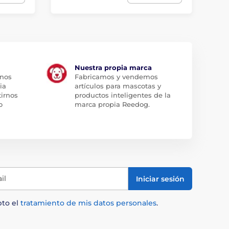
Nuestra propia marca
 nos
Fabricamos y vendemos
ia
artículos para mascotas y
tirnos
productos inteligentes de la
o
marca propia Reedog.
il
Iniciar sesión
pto el
tratamiento de mis datos personales
.