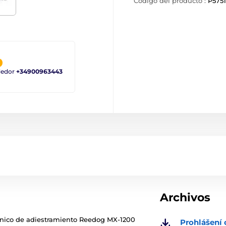
Código del producto :
P5751
ndedor
+34900963443
Archivos
trónico de adiestramiento Reedog MX-1200
Prohlášení 