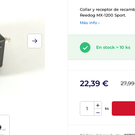
Collar y receptor de recamb
Reedog MX-1200 Sport.
Más info ›
En stock > 10 ks
22,39 €
27,99
ks