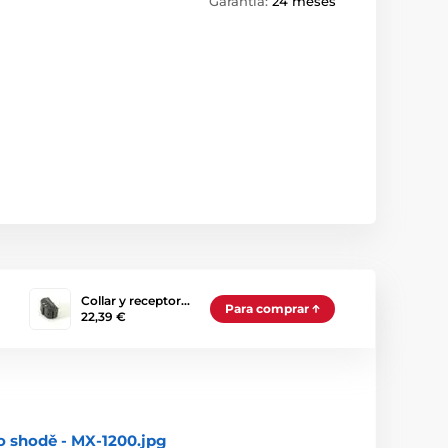
Garantía:
24 meses
Collar y receptor…
Para comprar
22,39 €
o shodě - MX-1200.jpg