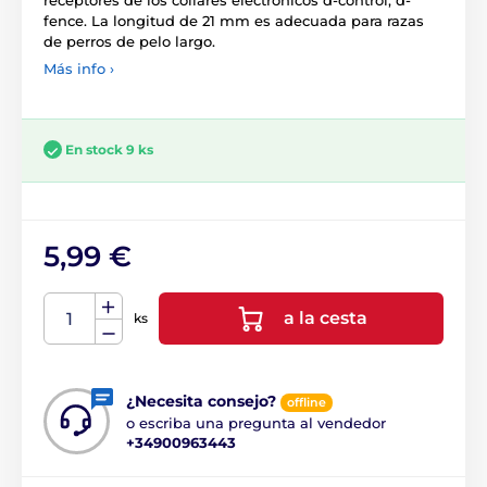
receptores de los collares electrónicos d-control, d-
fence. La longitud de 21 mm es adecuada para razas
de perros de pelo largo.
Más info ›
En stock 9 ks
5,99 €
a la cesta
ks
¿Necesita consejo?
offline
o escriba una pregunta al vendedor
+34900963443