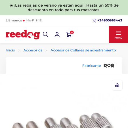
☀️ ¡Las rebajas de verano ya están aquí! ¡Hasta un 50% de
descuento en todo para tus mascotas!
+34900963443
Llámanos
(Mo-Fr 8-16)
0
Menú
Inicio
Accesorios
Accesorios Collares de adiestramiento
Fabricante