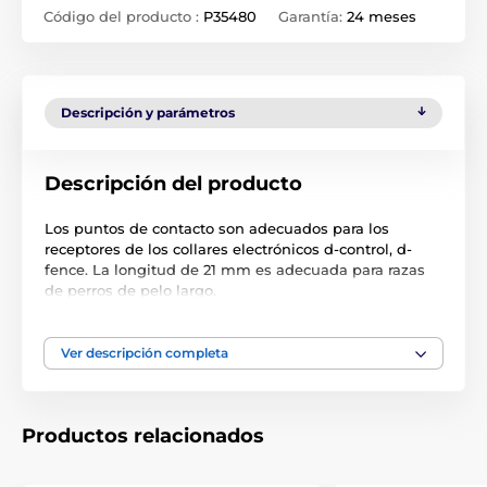
Código del producto :
P35480
Garantía:
24 meses
Descripción y parámetros
Descripción del producto
Los puntos de contacto son adecuados para los
receptores de los collares electrónicos d-control, d-
fence. La longitud de 21 mm es adecuada para razas
de perros de pelo largo.
(No apto para la serie d-mute de collares antiladrido)
Ver descripción completa
Las especificaciones técnicas pueden cambiar sin
previo aviso. Las imágenes tienen únicamente
carácter ilustrativo.
Productos relacionados
El producto aparece en las categorías