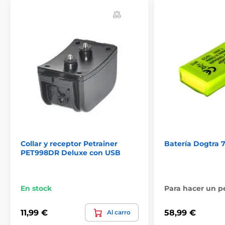
Accesorios Collares de adiestramiento
Electrodos
Accesorios Vallas
Electrodos
Collar y receptor Petrainer
Batería Dogtra
PET998DR Deluxe con USB
En stock
Para hacer un p
11,99 €
58,99 €
Al carro