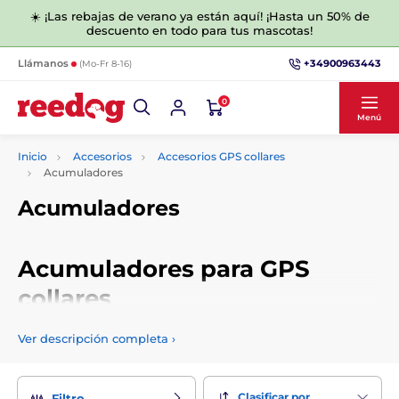
☀️ ¡Las rebajas de verano ya están aquí! ¡Hasta un 50% de
descuento en todo para tus mascotas!
+34900963443
Llámanos
(Mo-Fr 8-16)
0
Menú
Inicio
Accesorios
Accesorios GPS collares
Acumuladores
Acumuladores
Acumuladores para GPS
collares
Hemos preparado para usted pilas de calidad y probadas
Ver descripción completa
›
para GPS para perros, que son compatibles con los
productos de nuestra oferta. Elija las baterías de acuerdo a
la capacidad y otros parámetros.
Clasificar por
Filtro