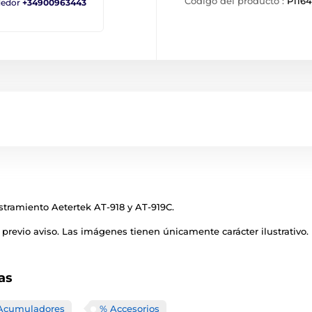
Código del producto :
P1164
ndedor
+34900963443
estramiento Aetertek AT-918 y AT-919C.
previo aviso. Las imágenes tienen únicamente carácter ilustrativo.
as
Acumuladores
% Accesorios