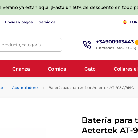
de verano ya están aquí! ¡Hasta un 50% de descuento en todo p
Envíos y pagos
Servicios
EUR
+34900963443
 producto, categoría
Llámanos
(Mo-Fr 8-16)
Crianza
Comida
Gato
Collares e
to
Acumuladores
Batería para transmisor Aetertek AT-918C/919C
Batería para 
Aetertek AT-