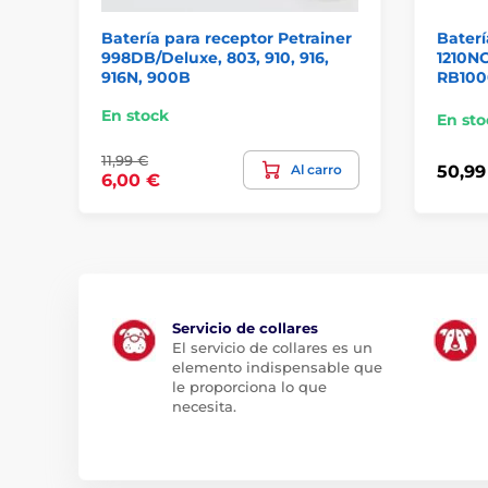
Batería para receptor Petrainer
Baterí
998DB/Deluxe, 803, 910, 916,
1210N
916N, 900B
RB100
En stock
En sto
11,99 €
Al carro
50,99
6,00 €
Servicio de collares
El servicio de collares es un
elemento indispensable que
le proporciona lo que
necesita.