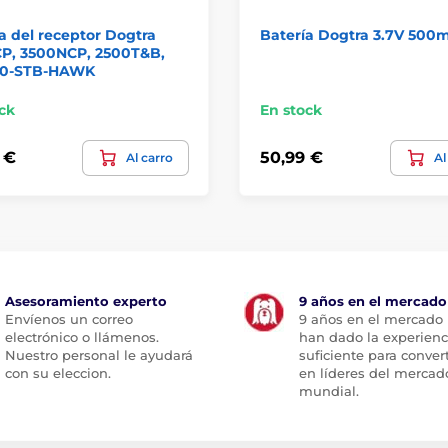
a del receptor Dogtra
Batería Dogtra 3.7V 500
CP, 3500NCP, 2500T&B,
0-STB-HAWK
ck
En stock
 €
50,99 €
Al carro
Al
Asesoramiento experto
9 años en el mercado
Envíenos un correo
9 años en el mercado
electrónico o llámenos.
han dado la experienc
Nuestro personal le ayudará
suficiente para conver
con su eleccion.
en líderes del mercad
mundial.