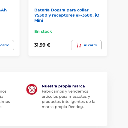
mAh
Batería Dogtra para collar
Ac
YS300 y receptores eF-3500, iQ
Pr
Mini
En stock
En
31,99 €
7,
 carro
Al carro
Nuestra propia marca
 nos
Fabricamos y vendemos
ia
artículos para mascotas y
tirnos
productos inteligentes de la
o
marca propia Reedog.