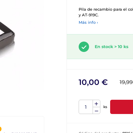
Pila de recambio para el co
y AT-919C.
Más info ›
En stock > 10 ks
10,00 €
19,99
ks