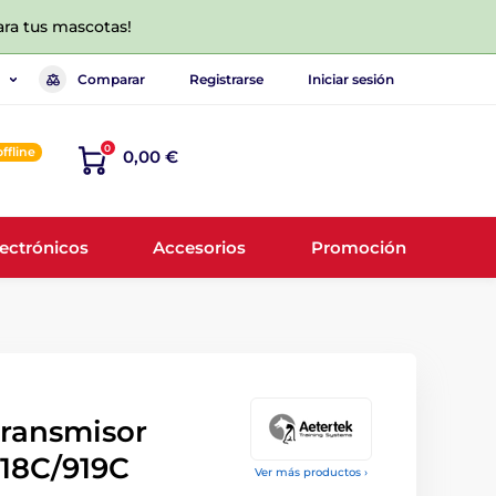
ara tus mascotas!
Comparar
Registrarse
Iniciar sesión
0
offline
0,00 €
lectrónicos
Accesorios
Promoción
transmisor
918C/919C
Ver más productos ›