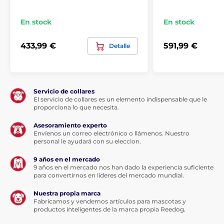
En stock
En stock
Longitud del collar:
433,99 €
591,99 €
Detalle
El collar ajustable es suave y cómodo para
tu perro al llevarlo. Es adecuado para casi
todos los tipos de perros y razas desde
perros medianos
hasta
perros grandes
. Debido al
tamaño del receptor, se recomienda para perros a
Servicio de collares
partir de 15 kg. Cómodo
El servicio de collares es un elemento indispensable que le
para un contorno de cuello
proporciona lo que necesita.
de 20 – 60 cm.
Asesoramiento experto
Envíenos un correo electrónico o llámenos. Nuestro
personal le ayudará con su eleccion.
Peso y dimensiones:
9 años en el mercado
El emisor tiene un ancho de 3,7 cm y una
9 años en el mercado nos han dado la experiencia suficiente
altura de 15 cm, por lo que es
perfecto
para convertirnos en líderes del mercado mundial.
para la mano
. Pesa 100 gramos. Además,
no se te caerá de la mano gracias a la correa. El
Nuestra propia marca
receptor mide 5,5 cm de ancho, 2 cm de profundidad y
Fabricamos y vendemos artículos para mascotas y
3 cm de altura. El peso del receptor es de 80 gramos.
productos inteligentes de la marca propia Reedog.