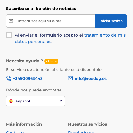
Las especificaciones técnicas pueden cambiar sin
previo aviso. Las imágenes tienen únicamente
Suscríbase al boletín de noticias
carácter ilustrativo.
Introduzca aquí su e-mail
Iniciar sesión
El producto aparece en las categorías
Al enviar el formulario acepto el
tratamiento de mis
datos personales
.
Collares de adiestramiento
De 0 a 300 metros
De 301 a 600 metros
Necesita ayuda ?
offline
Vibración
Sonido
El servicio de atención al cliente está disponible
Poco resistente al agua
+34900963443
info@reedog.es
Para perros de tamaño mediano
Dónde nos puede encontrar
Para perros grandes
Para 2 perros
Español
Más información
Nuestros servicios
Contactos
Devoluciones