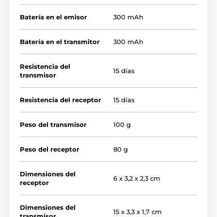
Batería en el emisor
300 mAh
Batería en el transmitor
300 mAh
Resistencia del
15 días
transmisor
Resistencia del receptor
15 días
Tipo de corrección:
Peso del transmisor
100 g
El collar de entrenamiento para perros
medianos y grandes utiliza
8 tipos de
corrección por sonido, 3 niveles
L (ligero)
Peso del receptor
80 g
- M (medio) - H (alto) de vibraciones
y 3 niveles de
vibraciones más fuertes.
Dimensiones del
6 x 3,2 x 2,3 cm
receptor
Alcance del collar:
Dimensiones del
15 x 3,3 x 1,7 cm
transmisor
El collar de entrenamiento tiene un