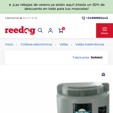
☀️ ¡Las rebajas de verano ya están aquí! ¡Hasta un 50% de
descuento en todo para tus mascotas!
+34900963443
Llámanos
(Mo-Fr 8-16)
0
Menú
Inicio
Collares electrónicos
Vallas
Vallas inalámbricas
Fabricante