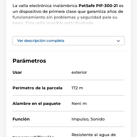
La valla electrónica inalámbrica
PetSafe PIF-300-21
es
un dispositivo de primera clase que garantiza años de
funcionamiento sin problemas y seguridad para su
perro. Esta valla invisible está diseñada
especialmente para perros grandes. Se puede utilizar
para casi todo tipo de instalaciones, incluso las más
complejas. La valla inalámbrica para perros PetSafe
Ver descripción completa
tiene una fuerza de impulso ajustable,
en 5 niveles.
Este es uno de los dispositivos de vallado más fuertes
del mercado, funciona donde otros dispositivos son
Parámetros
inadecuados. Si quiere estar absolutamente seguro de
que su perro respetará la zona restringida, la valla
Usar
exterior
electrónica para perros PetSafe es la elección obvia.
Perímetro de la parcela
172 m
Alambre en el paquete
Není m
Configuración de zonas
Función
Impulso
,
Sonido
Con la valla electrónica inalámbrica
PetSafe PIF-300-21
, puede configurar las
Resistente al agua de
zonas de alerta y corrección con un solo