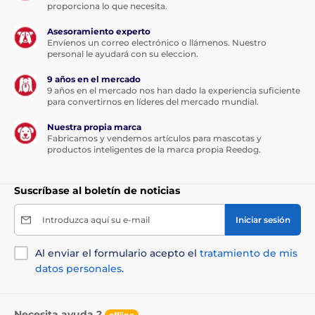
proporciona lo que necesita.
Impermeable
Asesoramiento experto
El PetSafe PIF-300-21
tiene un receptor
Envíenos un correo electrónico o llámenos. Nuestro
totalmente impermeable y su uso es
personal le ayudará con su eleccion.
adecuado en la lluvia y en entornos muy
húmedos, pero no recomendamos estancias
9 años en el mercado
prolongadas en el agua. La base es impermeable,
9 años en el mercado nos han dado la experiencia suficiente
pero recomendamos colocarla en un entorno seco.
para convertirnos en líderes del mercado mundial.
También puede colocarse en el exterior, pero de forma
Nuestra propia marca
que no llueva sobre ella.
Fabricamos y vendemos artículos para mascotas y
productos inteligentes de la marca propia Reedog.
Suscríbase al boletín de noticias
Número de perros
El PetSafe PIF-300-21
puede utilizarse
Introduzca aquí su e-mail
Iniciar sesión
para un número ilimitado de perros.
Añadiendo collares adicionales, puede
Al enviar el formulario acepto el
tratamiento de mis
ampliarlo fácilmente.
datos personales
.
Necesita ayuda ?
offline