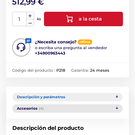
512,99 €
a la cesta
ks
¿Necesita consejo?
offline
o escriba una pregunta al vendedor
+34900963443
Código del producto :
P218
Garantía:
24 meses
Descripción y parámetros
Accesorios
(4)
Descripción del producto