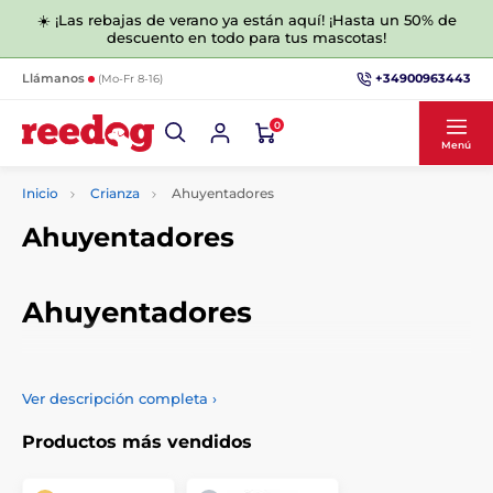
☀️ ¡Las rebajas de verano ya están aquí! ¡Hasta un 50% de
descuento en todo para tus mascotas!
+34900963443
Llámanos
(Mo-Fr 8-16)
0
Menú
Inicio
Crianza
Ahuyentadores
Ahuyentadores
Ahuyentadores
Los perros y los gatos son nuestros mejores amigos de
cuatro patas, pero a veces pueden ser bien traviesos. Los
Ver descripción completa
›
ahuyentadores de perros y gatos son una solución sencilla si
su mascota traviesa salta sobre cosas que podría dañar,
Productos más vendidos
ladra a la puerta o se mete donde no debe. Con un
ahuyentador, protegerá al propio perro o a sus hijos, por
ejemplo.