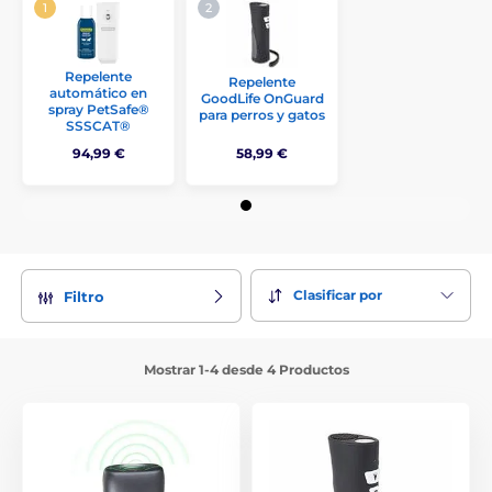
Si tiene pánico a ciertos animales domésticos y le
aterrorizan los perros grandes en los paseos a pie o en
bicicleta, no dude en elegir entre nuestra gama de
Repelente
Repelente
automático en
ahuyentadores.
GoodLife OnGuard
spray PetSafe®
para perros y gatos
SSSCAT®
94,99 €
58,99 €
Clasificar por
Filtro
Mostrar 1-4 desde 4 Productos