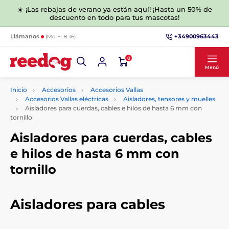
☀️ ¡Las rebajas de verano ya están aquí! ¡Hasta un 50% de
descuento en todo para tus mascotas!
+34900963443
Llámanos
(Mo-Fr 8-16)
0
Menú
Inicio
Accesorios
Accesorios Vallas
Accesorios Vallas eléctricas
Aisladores, tensores y muelles
Aisladores para cuerdas, cables e hilos de hasta 6 mm con
tornillo
Aisladores para cuerdas, cables
e hilos de hasta 6 mm con
tornillo
Aisladores para cables
En esta categoría encontrará aisladores para cuerdas, cables