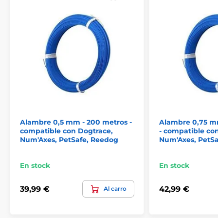
Las especificaciones técnicas pueden cambiar sin
previo aviso. Las imágenes tienen únicamente
carácter ilustrativo.
El producto aparece en las categorías
Accesorios Vallas
Alambres
Alambre 0,5 mm - 200 metros -
Alambre 0,75 m
compatible con Dogtrace,
- compatible co
Num'Axes, PetSafe, Reedog
Num'Axes, PetS
En stock
En stock
39,99 €
42,99 €
Al carro