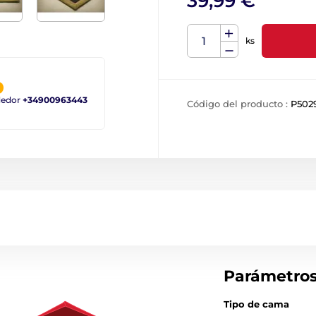
39,99 €
ks
ndedor
+34900963443
Código del producto :
P502
Parámetro
Tipo de cama