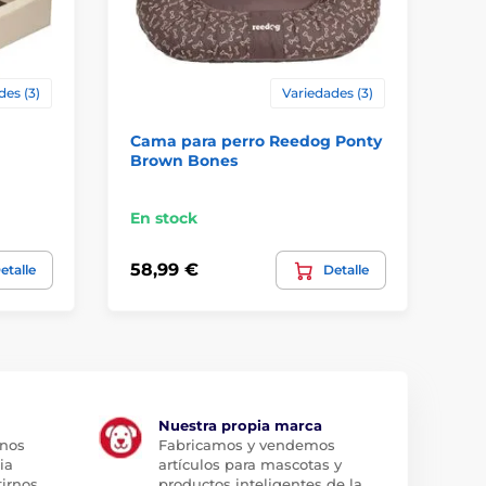
des (3)
Variedades (3)
Cama para perro Reedog Ponty
Ca
Brown Bones
Br
En stock
En
58,99 €
58
etalle
Detalle
Nuestra propia marca
 nos
Fabricamos y vendemos
ia
artículos para mascotas y
tirnos
productos inteligentes de la