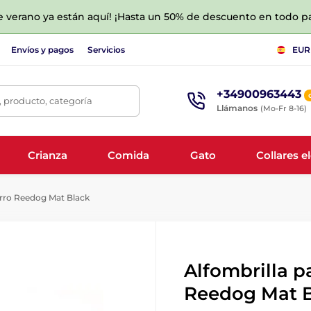
de verano ya están aquí! ¡Hasta un 50% de descuento en todo p
Envíos y pagos
Servicios
EUR
+34900963443
 producto, categoría
Llámanos
(Mo-Fr 8-16)
Crianza
Comida
Gato
Collares e
erro Reedog Mat Black
Alfombrilla p
Reedog Mat 