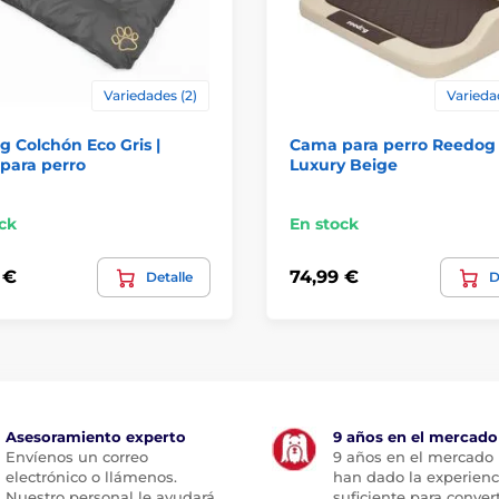
Variedades (2)
Varieda
 Colchón Eco Gris |
Cama para perro Reedog
para perro
Luxury Beige
ck
En stock
 €
74,99 €
Detalle
D
Asesoramiento experto
9 años en el mercado
Envíenos un correo
9 años en el mercado
electrónico o llámenos.
han dado la experienc
Nuestro personal le ayudará
suficiente para conver