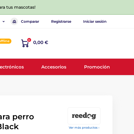
ara tus mascotas!
Comparar
Registrarse
Iniciar sesión
0
offline
0,00 €
lectrónicos
Accesorios
Promoción
ara perro
Black
Ver más productos ›