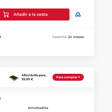
Añadir a la cesta
9
Garantía:
24 meses
Alfombrilla para…
Para comprar
39,99 €
s
Almohadilla