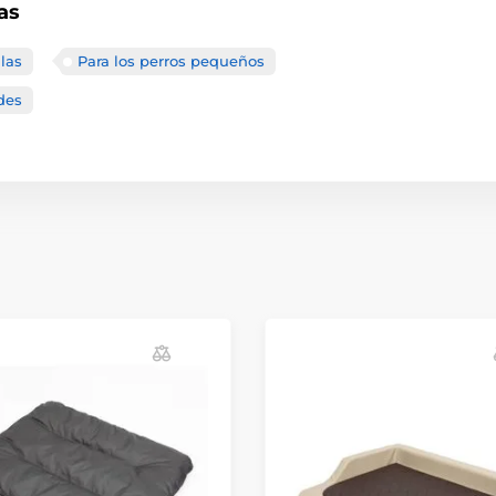
as
las
Para los perros pequeños
des