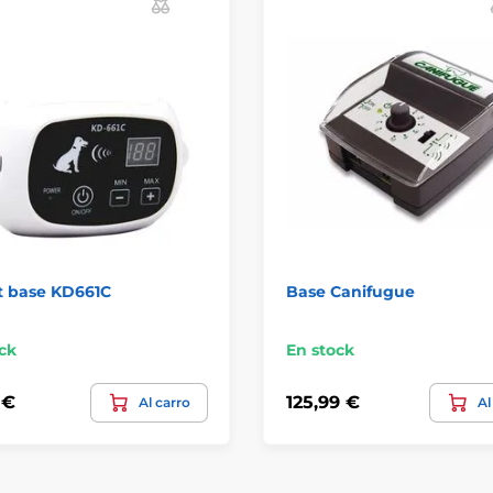
t base KD661C
Base Canifugue
ck
En stock
 €
125,99 €
Al carro
Al