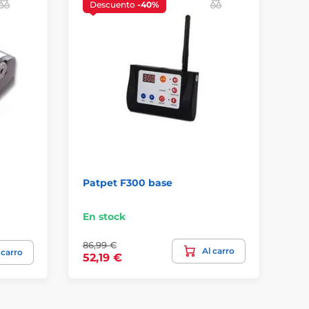
Descuento
-40%
Patpet F300 base
Ba
En stock
Na
86,99 €
Al carro
14
 carro
52,19 €