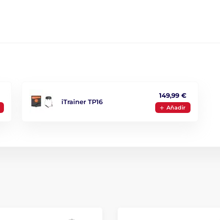
149,99 €
iTrainer TP16
Aňadir