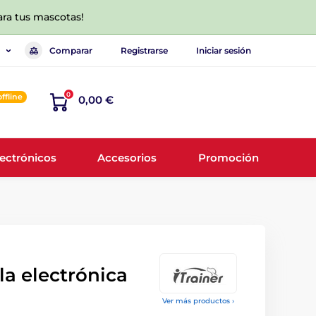
ara tus mascotas!
Comparar
Registrarse
Iniciar sesión
0
offline
0,00 €
lectrónicos
Accesorios
Promoción
la electrónica
Ver más productos ›