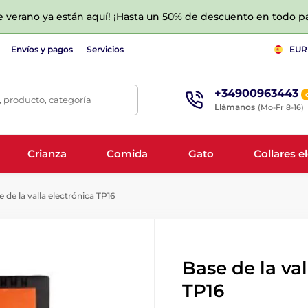
de verano ya están aquí! ¡Hasta un 50% de descuento en todo p
Envíos y pagos
Servicios
EUR
+34900963443
 producto, categoría
Llámanos
(Mo-Fr 8-16)
Crianza
Comida
Gato
Collares e
 de la valla electrónica TP16
Base de la val
TP16