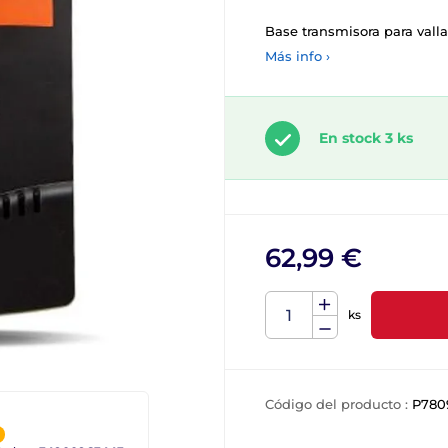
Base transmisora para valla
Más info ›
En stock 3 ks
62,99 €
ks
Código del producto :
P780