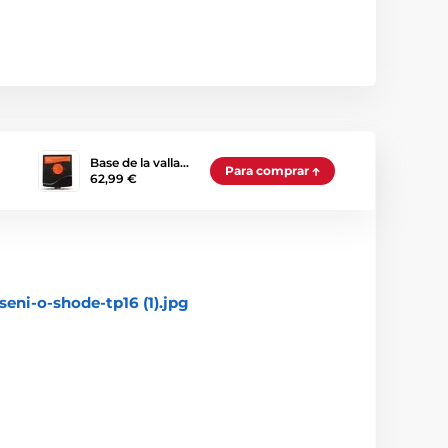
Base de la valla…
Para comprar
62,99 €
seni-o-shode-tp16 (1).jpg