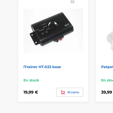
iTrainer HT-023 base
Patpe
En stock
En sto
19,99 €
39,99
Al carro