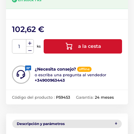
102,62 €
a la cesta
ks
¿Necesita consejo?
offline
o escriba una pregunta al vendedor
+34900963443
Código del producto :
P59453
Garantía:
24 meses
Descripción y parámetros