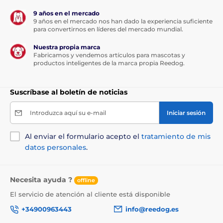
Se comunica con la aplicación móvil
Petoneer
y
también con
TUYA
9 años en el mercado
9 años en el mercado nos han dado la experiencia suficiente
Funciona con alimentación eléctrica o se puede
para convertirnos en líderes del mercado mundial.
conectar a una batería externa
Nuestra propia marca
La cámara 720p cuenta con visión nocturna y
Fabricamos y vendemos artículos para mascotas y
micrófono bidireccional
productos inteligentes de la marca propia Reedog.
La base antideslizante mantiene el dispensador en
su sitio
Suscríbase al boletín de noticias
El sensor le
avisa de la falta de comida
Introduzca aquí su e-mail
Iniciar sesión
Al enviar el formulario acepto el
tratamiento de mis
datos personales
.
Necesita ayuda ?
offline
El servicio de atención al cliente está disponible
+34900963443
info@reedog.es