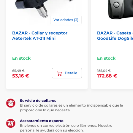
Variedades (3)
BAZAR - Collar y receptor
BAZAR - Caseta 
Cámara con visión nocturna
Aetertek AT-211 Mini
GoodLife DogSi
Petoneer Nutri Vision está
equipado con una cámara
HD 720P y visión nocturna
con la que tendrá a su
En stock
En stock
mascota siempre bajo control. Además, la cámara
cubre un ángulo de 120°
. También dispone de un
65,49 €
185,04 €
micrófono con transmisión bidireccional. Así, podrá
Detalle
53,16 €
172,68 €
contactar a distancia con su amigo peludo en
cualquier momento. Con la aplicación inteligente
también podrá hacer fotos y vídeos fácilmente.
Características
Servicio de collares
El servicio de collares es un elemento indispensable que le
proporciona lo que necesita.
Capacidad de 3,7 l para pienso seco
Autonomía para gatos y perros pequeños durante
Asesoramiento experto
Envíenos un correo electrónico o llámenos. Nuestro
20-25 días
personal le ayudará con su eleccion.