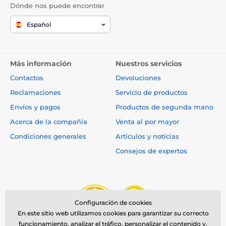
Dónde nos puede encontrar
Español
Más información
Nuestros servicios
Contactos
Devoluciones
Una solución inteligente para todos
Reclamaciones
Servicio de productos
Los
sensores inteligentes integrados detectan
Envíos y pagos
Productos de segunda mano
continuamente la cantidad de alimento restante
. La
Acerca de la compañía
Venta al por mayor
falta de comida se indica con un LED rojo. La
aplicación y las notificaciones inteligentes funcionan
Condiciones generales
Artículos y noticias
en paralelo y le avisarán para que reponga el pienso.
Consejos de expertos
La aplicación móvil le permite controlar el nivel de
comida desde cualquier lugar y garantiza que nunca
se pierda ninguna alerta importante. Tanto si está en
casa como de viaje, siempre sabrá cuándo es
necesario rellenar el depósito. Esta combinación de
sensores y aplicación inteligente ofrece
máxima
Configuración de cookies
comodidad y fiabilidad
, para que pueda centrarse en
En este sitio web utilizamos cookies para garantizar su correcto
otras cosas con la tranquilidad de que su mascota
funcionamiento, analizar el tráfico, personalizar el contenido y,