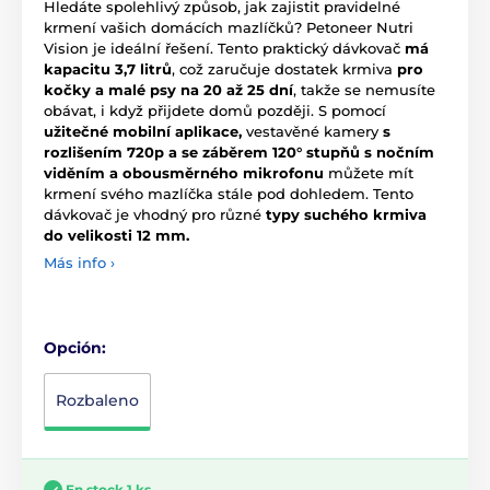
Hledáte spolehlivý způsob, jak zajistit pravidelné
krmení vašich domácích mazlíčků? Petoneer Nutri
Vision je ideální řešení. Tento praktický dávkovač
má
kapacitu 3,7 litrů
, což zaručuje dostatek krmiva
pro
kočky a malé psy na 20 až 25 dní
, takže se nemusíte
obávat, i když přijdete domů později. S pomocí
užitečné mobilní aplikace,
vestavěné kamery
s
rozlišením 720p a
se záběrem 120° stupňů s nočním
viděním a obousměrného mikrofonu
můžete mít
krmení svého mazlíčka stále pod dohledem. Tento
dávkovač je vhodný pro různé
typy suchého krmiva
do velikosti 12 mm.
Más info ›
Opción:
Rozbaleno
En stock 1 ks