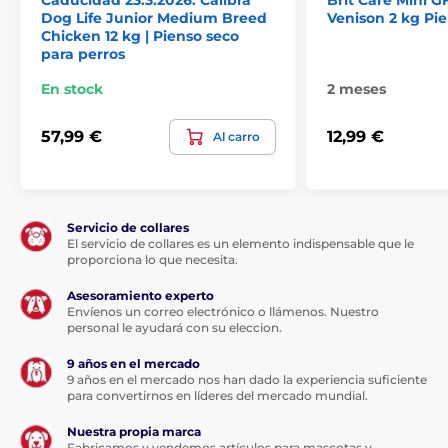
seca 3 %, levadura, hígado de pollo hidrolizado 2 %,
Dog Life Junior Medium Breed
Venison 2 kg Pie
aceite de salmón 2 %, prebióticos (manano-
Chicken 12 kg | Pienso seco
oligosacáridos 150 mg/kg, β-glucanos 120 mg/kg,
para perros
fructo–oligosacáridos 100 mg/kg), romero y tomillo
En stock
2 meses
secos 250 mg/kg, Yucca schidigera 100 mg/kg,
9
Lactobacillus acidophilus HA – 122 inactivado (15 × 10
células/kg).
57,99 €
12,99 €
Al carro
Servicio de collares
El servicio de collares es un elemento indispensable que le
proporciona lo que necesita.
Asesoramiento experto
Envíenos un correo electrónico o llámenos. Nuestro
personal le ayudará con su eleccion.
9 años en el mercado
9 años en el mercado nos han dado la experiencia suficiente
para convertirnos en líderes del mercado mundial.
Nuestra propia marca
Fabricamos y vendemos artículos para mascotas y