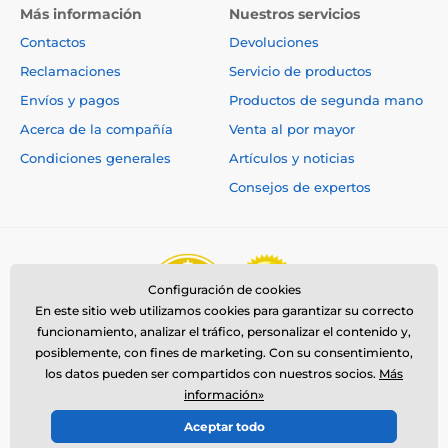
magnesio orgánico (3b504) 40 mg, cobre orgánico
Más información
Nuestros servicios
(3b406) 16 mg, yodo (3b201) 0,8 mg, selenio orgánico
(3b810) 0,2 mg.
Contactos
Devoluciones
Reclamaciones
Servicio de productos
Contiene antioxidantes naturales aprobados por la
UE:
extractos de tocoferoles de aceite vegetal (1b306),
Envíos y pagos
Productos de segunda mano
palmitato de ascorbilo (1b304) y extracto de romero.
Acerca de la compañía
Venta al por mayor
Valor energético:
Condiciones generales
Artículos y noticias
Consejos de expertos
3 980 kcal/kg
Dosificación:
Configuración de cookies
En este sitio web utilizamos cookies para garantizar su correcto
funcionamiento, analizar el tráfico, personalizar el contenido y,
posiblemente, con fines de marketing. Con su consentimiento,
los datos pueden ser compartidos con nuestros socios.
Más
información»
Aceptar todo
© 2026 www.reedog.es ⦁ Tienda electrónica creada por
SIMPLIA.cz