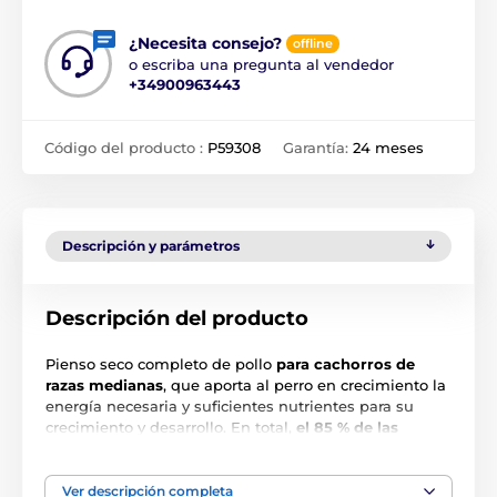
¿Necesita consejo?
offline
o escriba una pregunta al vendedor
+34900963443
Código del producto :
P59308
Garantía:
24 meses
Descripción y parámetros
Descripción del producto
Pienso seco completo de pollo
para cachorros de
razas medianas
, que aporta al perro en crecimiento la
energía necesaria y suficientes nutrientes para su
crecimiento y desarrollo. En total,
el 85 % de las
proteínas contenidas es de origen animal.
Esta
receta
superprémium
, gracias a aditivos
cuidadosamente seleccionados, tiene un efecto
Ver descripción completa