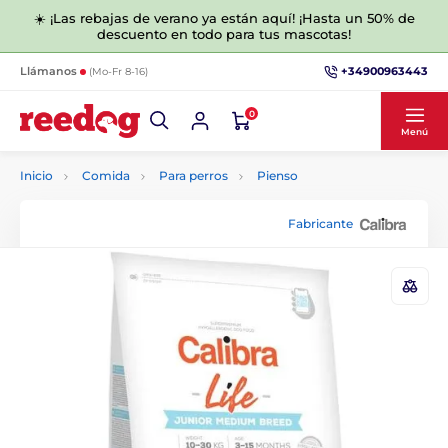
☀️ ¡Las rebajas de verano ya están aquí! ¡Hasta un 50% de
descuento en todo para tus mascotas!
+34900963443
Llámanos
(Mo-Fr 8-16)
0
Menú
Inicio
Comida
Para perros
Pienso
Fabricante