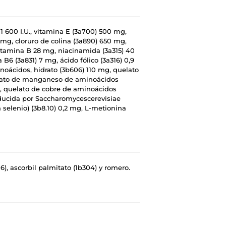
 1 600 I.U., vitamina E (3a700) 500 mg,
 mg, cloruro de colina (3a890) 650 mg,
vitamina B 28 mg, niacinamida (3a315) 40
B6 (3a831) 7 mg, ácido fólico (3a316) 0,9
noácidos, hidrato (3b606) 110 mg, quelato
elato de manganeso de aminoácidos
g, quelato de cobre de aminoácidos
oducida por Saccharomycescerevisiae
selenio) (3b8.10) 0,2 mg, L-metionina
6), ascorbil palmitato (1b304) y romero.