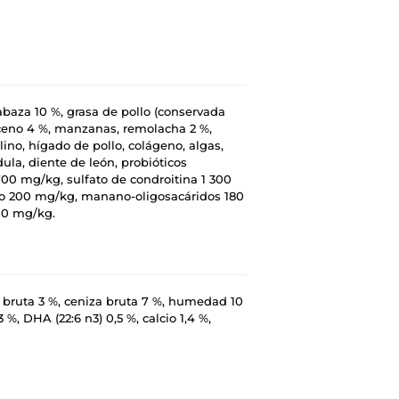
abaza 10 %, grasa de pollo (conservada
aceno 4 %, manzanas, remolacha 2 %,
lino, hígado de pollo, colágeno, algas,
dula, diente de león, probióticos
00 mg/kg, sulfato de condroitina 1 300
no 200 mg/kg, manano-oligosacáridos 180
00 mg/kg.
a bruta 3 %, ceniza bruta 7 %, humedad 10
%, DHA (22:6 n3) 0,5 %, calcio 1,4 %,