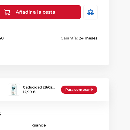
Añadir a la cesta
40
Garantía:
24 meses
Caducidad 28/02…
Para comprar
12,99 €
s
grande