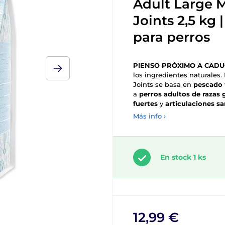
Adult Large 
Joints 2,5 kg 
para perros
PIENSO PRÓXIMO A CADUCA
los ingredientes naturales
Joints se basa en
pescado f
a
perros adultos de razas 
fuertes
y
articulaciones s
Más info ›
En stock 1 ks
12,99 €