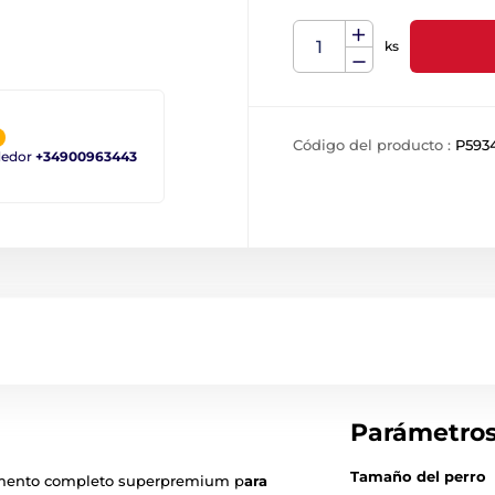
ks
Código del producto :
P593
ndedor
+34900963443
Parámetro
Tamaño del perro
mento completo superpremium p
ara