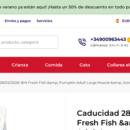
de verano ya están aquí! ¡Hasta un 50% de descuento en todo p
Envíos y pagos
Servicios
EUR
+34900963443
 producto, categoría
Llámanos
(Mo-Fr 8-16)
Crianza
Comida
Gato
Collares e
8/02/2026: Brit Fresh Fish &amp; Pumpkin Adult Large Muscle &amp; Joint
Caducidad 28/
Fresh Fish &