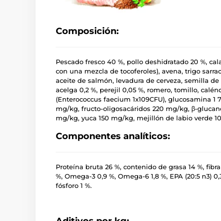
Composición:
Pescado fresco 40 %, pollo deshidratado 20 %, cal
con una mezcla de tocoferoles), avena, trigo sarr
aceite de salmón, levadura de cerveza, semilla de 
acelga 0,2 %, perejil 0,05 %, romero, tomillo, calén
(Enterococcus faecium 1x109CFU), glucosamina 1 7
mg/kg, fructo-oligosacáridos 220 mg/kg, β-gluca
mg/kg, yuca 150 mg/kg, mejillón de labio verde 1
Componentes analíticos:
Proteína bruta 26 %, contenido de grasa 14 %, fibr
%, Omega-3 0,9 %, Omega-6 1,8 %, EPA (20:5 n3) 0,3 
fósforo 1 %.
Aditivos por kg: