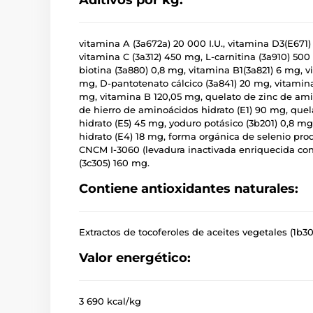
vitamina A (3a672a) 20 000 I.U., vitamina D3(E671)
vitamina C (3a312) 450 mg, L-carnitina (3a910) 500
biotina (3a880) 0,8 mg, vitamina B1(3a821) 6 mg, 
mg, D-pantotenato cálcico (3a841) 20 mg, vitamina 
mg, vitamina B 120,05 mg, quelato de zinc de ami
de hierro de aminoácidos hidrato (E1) 90 mg, qu
hidrato (E5) 45 mg, yoduro potásico (3b201) 0,8 m
hidrato (E4) 18 mg, forma orgánica de selenio pr
CNCM I-3060 (levadura inactivada enriquecida con 
(3c305) 160 mg.
Contiene antioxidantes naturales:
Extractos de tocoferoles de aceites vegetales (1b30
Valor energético:
3 690 kcal/kg