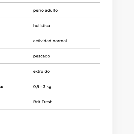
perro adulto
holístico
actividad normal
pescado
extruido
te
0,9 - 3 kg
Brit Fresh