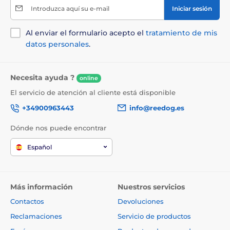
2,2 kg
Introduzca aquí su e-mail
Iniciar sesión
Tamaño XL, dimensiones exteriores 94 x 75 cm,
peso 3,4 kg
Al enviar el formulario acepto el
tratamiento de mis
Tamaño XXL, dimensiones exteriores 114 x 94 cm,
datos personales
.
peso 4,7 kg
Necesita ayuda ?
online
El servicio de atención al cliente está disponible
+34900963443
info@reedog.es
Dónde nos puede encontrar
Ventajas
Español
Material repelente al agua
Colchón extraíble
Más información
Nuestros servicios
Forma ovalada ergonómica
Contactos
Devoluciones
Relleno de alta calidad y comodidad
Reclamaciones
Servicio de productos
Fácil mantenimiento