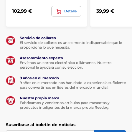
102,99 €
39,99 €
Detalle
Materiales utilizados
Servicio de collares
El servicio de collares es un elemento indispensable que le
proporciona lo que necesita.
Tejido Oxford
– un tejido resistente e impermeable
utilizado en la industria de la tapicería y el cuero.
Asesoramiento experto
Envíenos un correo electrónico o llámenos. Nuestro
Espuma de poliuretano triturada
– relleno de
personal le ayudará con su eleccion.
piezas de espuma elástica que aportan estabilidad
y comodidad a la cama.
9 años en el mercado
9 años en el mercado nos han dado la experiencia suficiente
Tejido de polipropileno
– material base negro de la
para convertirnos en líderes del mercado mundial.
colchoneta y la parte inferior de la cama,
parcialmente resistente a la humedad.
Nuestra propia marca
Fabricamos y vendemos artículos para mascotas y
productos inteligentes de la marca propia Reedog.
Dimensiones
Suscríbase al boletín de noticias
Tamaño L, dimensiones exteriores 75 x 60 cm, peso