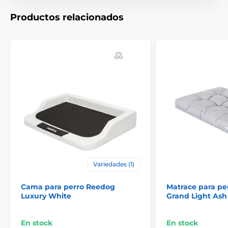
se pueden limpiar fácilmente con un paño húmedo
y jabón.
Productos relacionados
Forma ergonómica
– El diseño ovalado apoya la
posición natural de sueño y transmite una
sensación de seguridad.
Materiales seguros
– La certificación OEKO-TEX
garantiza que la cama no contiene sustancias
nocivas.
Variedades (1)
Cama para perro Reedog
Matrace para pe
Luxury White
Grand Light Ash
En stock
En stock