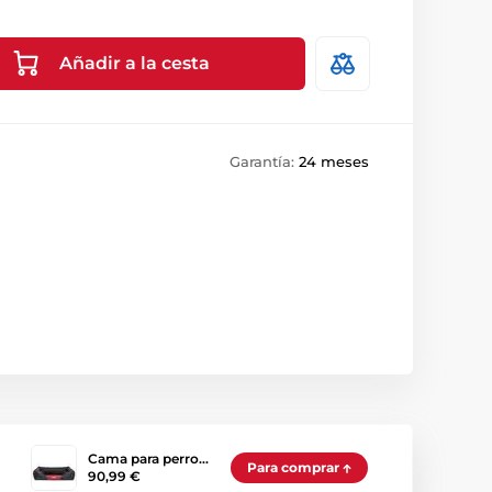
Añadir a la cesta
Garantía:
24 meses
Cama para perro…
Para comprar
90,99 €