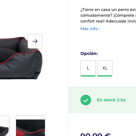
¿Tiene en casa un perro ex
cómodamente? ¡Cómprele n
confort real! Adecuada incl
Más info ›
Opción:
L
XL
En stock 2 ks