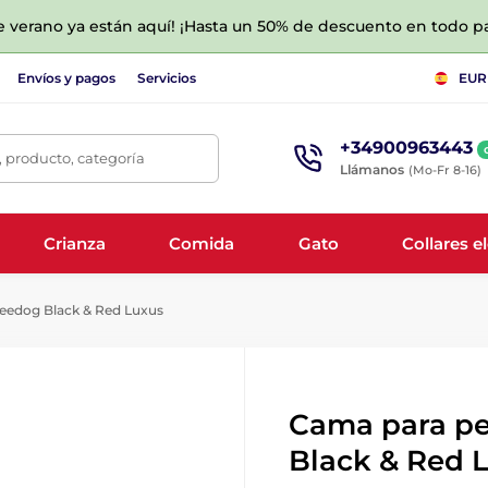
de verano ya están aquí! ¡Hasta un 50% de descuento en todo p
Envíos y pagos
Servicios
EUR
+34900963443
 producto, categoría
Llámanos
(Mo-Fr 8-16)
Crianza
Comida
Gato
Collares e
eedog Black & Red Luxus
Cama para p
Black & Red 