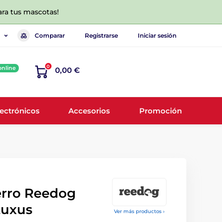
ara tus mascotas!
Comparar
Registrarse
Iniciar sesión
0
online
0,00 €
lectrónicos
Accesorios
Promoción
erro Reedog
Luxus
Ver más productos ›