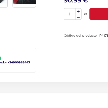
90,99 €
ks
Código del producto :
P4171
ndedor
+34900963443