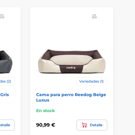
des (2)
Variedades (1)
Gris
Cama para perro Reedog Beige
Ca
Luxus
Lu
En stock
En
90,99 €
90
etalle
Detalle