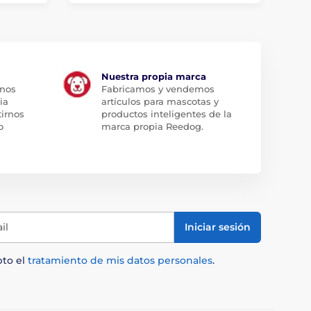
Nuestra propia marca
 nos
Fabricamos y vendemos
ia
artículos para mascotas y
tirnos
productos inteligentes de la
o
marca propia Reedog.
il
Iniciar sesión
pto el
tratamiento de mis datos personales
.