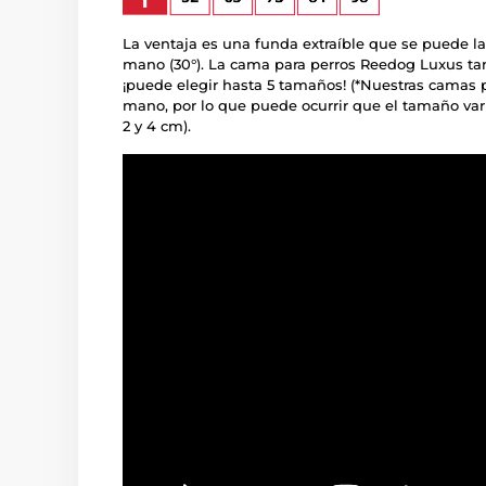
La ventaja es una funda extraíble que se puede la
mano (30°). La cama para perros Reedog Luxus ta
¡puede elegir hasta 5 tamaños! (*Nuestras camas 
mano, por lo que puede ocurrir que el tamaño va
2 y 4 cm).