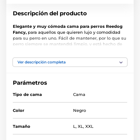
Descripción del producto
Elegante y muy cómoda cama para perros Reedog
Fancy,
para aquellos que quieren lujo y comodidad
para su perro en uno. Fácil de mantener, por lo que su
perro siempre se mantendrá limpio, y está hecho de
material duradero. El material superior está hecho de
cordura, que resiste fácilmente la suciedad, la
humedad y las garras de su amigo de cuatro patas,
Ver descripción completa
los bordes de la cama están hechos de cuero ECO, por
lo que es suficiente para limpiar la cama con un paño
o lavar en la lavadora en un programa
suave 30 ° C.
El
Parámetros
interior de la cama está forrado con espuma suave
para un descanso cómodo y sin molestias. La cama es
Tipo de cama
Cama
adecuada para perros de razas pequeñas, medianas y
grandes.
Color
Negro
Tamaño
L
,
XL
,
XXL