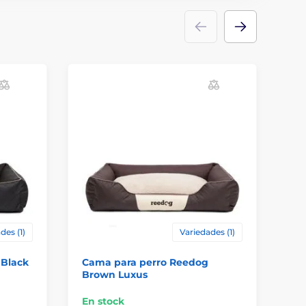
des (1)
Variedades (1)
 Black
Cama para perro Reedog
Ca
Brown Luxus
Lu
En stock
En