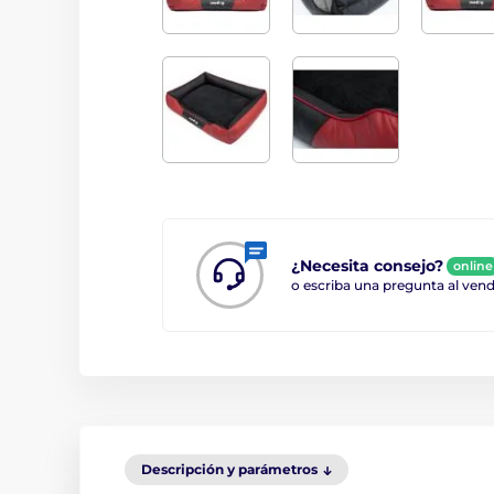
¿Necesita consejo?
online
o escriba una pregunta al ve
Descripción y parámetros