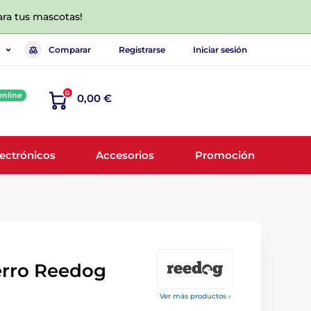
ara tus mascotas!
Comparar
Registrarse
Iniciar sesión
0
online
0,00 €
lectrónicos
Accesorios
Promoción
erro Reedog
Ver más productos ›