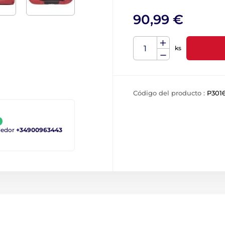
90,99 €
ks
Código del producto :
P301
ndedor
+34900963443