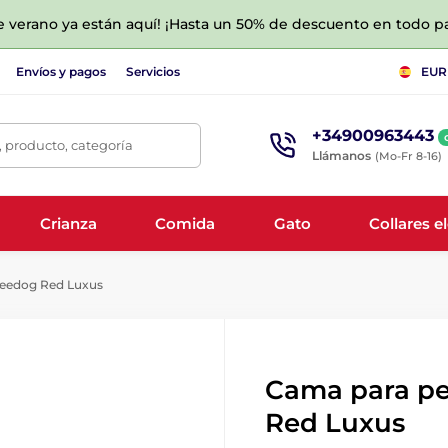
de verano ya están aquí! ¡Hasta un 50% de descuento en todo p
Envíos y pagos
Servicios
EUR
+34900963443
 producto, categoría
Llámanos
(Mo-Fr 8-16)
Crianza
Comida
Gato
Collares e
eedog Red Luxus
Cama para p
Red Luxus