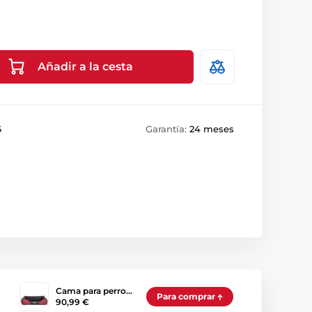
Añadir a la cesta
6
Garantía:
24 meses
Cama para perro…
Para comprar
90,99 €