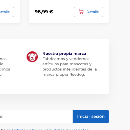
98,99 €
90
etalle
Detalle
Nuestra propia marca
 nos
Fabricamos y vendemos
ia
artículos para mascotas y
tirnos
productos inteligentes de la
o
marca propia Reedog.
il
Iniciar sesión