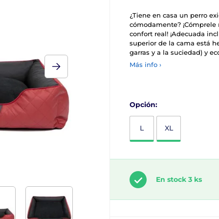
¿Tiene en casa un perro ex
cómodamente? ¡Cómprele n
confort real! ¡Adecuada inc
superior de la cama está hec
garras y a la suciedad) y ec
Más info ›
Opción:
L
XL
En stock 3 ks