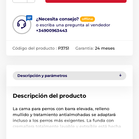
¿Necesita consejo?
offline
o escriba una pregunta al vendedor
+34900963443
Código del producto :
P3751
Garantía:
24 meses
Descripción y parámetros
Descripción del producto
La cama para perros con barra elevada, relleno
mullido y tratamiento antialmohadas se adaptará
incluso a los perros más exigentes. La funda con
cremallera totalmente lavable y extraíble está hecha
de cordura duradera. Las camas Reedog están cosidas
a mano. Un colchón tubular que protege al perro de