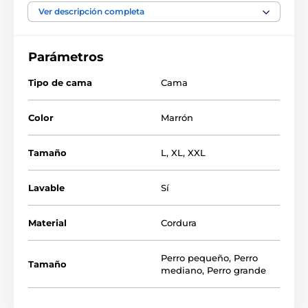
las escaras garantiza un descanso saludable. El
Ver descripción completa
acolchado alto en los bordes garantiza a su peludo
amigo un refugio acogedor. La miga de espuma y la
espuma de polipropileno forman un cómodo relleno
Parámetros
suave con memoria.
Tipo de cama
Cama
Color
Marrón
Tamaño
L
,
XL
,
XXL
Lavable
Sí
Material
Cordura
Perro pequeño
,
Perro
Tamaño
mediano
,
Perro grande