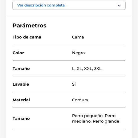
la cama para perros está hecho de un tubo, por lo que
Ver descripción completa
evita que se tumbe demasiado y su perro estará
contento todo el tiempo. Haga que su perro se sienta
cómodo y cómprele nuestra cama para perros
Parámetros
REEDOG.
Tipo de cama
Cama
Color
Negro
Tamaño
L
,
XL
,
XXL
,
3XL
Lavable
Sí
Material
Cordura
Perro pequeño
,
Perro
Tamaño
mediano
,
Perro grande