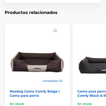
Productos relacionados
La cama para perros
Reedog
es para razas pequeñas,
medianas y grandes. (*Nuestras camas para perros
Reedog están cosidas a mano, por lo que el tamaño
puede variar ligeramente, pero no más de 2 - 4 cm).
Las especificaciones técnicas pueden cambiar sin
previo aviso. Las imágenes tienen únicamente
carácter ilustrativo.
El producto aparece en las categorías
Variedades (2)
Camas y casetas para perros
Camas
Reedog Cama Comfy Beige |
Cama para perr
Para los perros pequeños
Cama para perro
Comfy Black & R
Para perros medianos
En stock
En stock