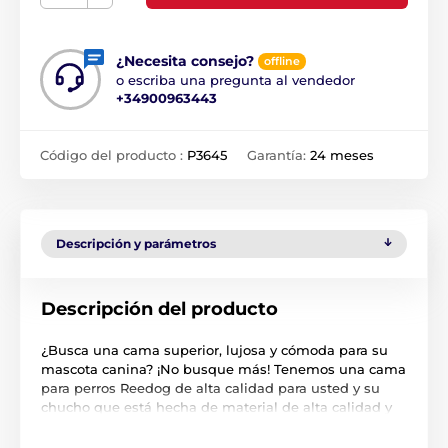
¿Necesita consejo?
offline
o escriba una pregunta al vendedor
+34900963443
Código del producto :
P3645
Garantía:
24 meses
Descripción y parámetros
Descripción del producto
¿Busca una cama superior, lujosa y cómoda para su
mascota canina? ¡No busque más! Tenemos una cama
para perros Reedog de alta calidad para usted y su
chucho que está hecha de material de alta calidad y
duradero. La ventaja es la funda extraíble, que
también se puede lavar en la lavadora. El colchón de