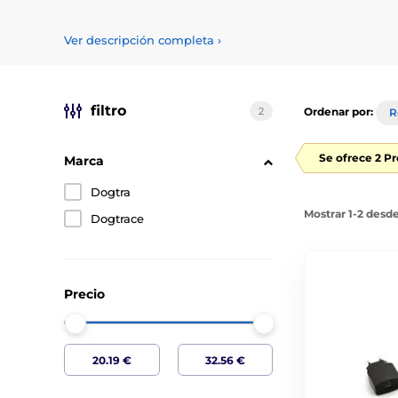
Cargadores para collares GPS
Ver descripción completa
›
Encuentre aquí cargadores de GPS para perros duraderos
filtro
2
Ordenar por:
R
Se ofrece 2 P
Marca
Dogtra
Mostrar 1-2 desd
Dogtrace
Precio