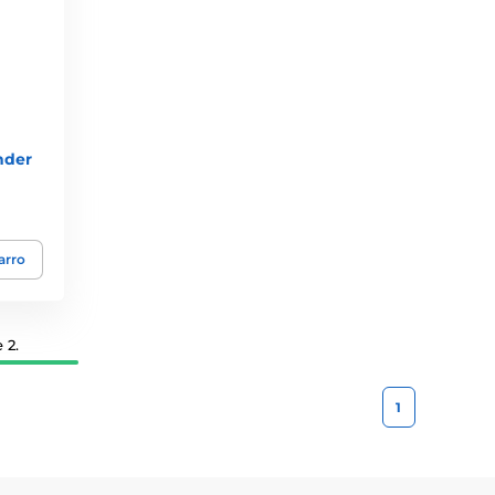
nder
arro
 2.
1