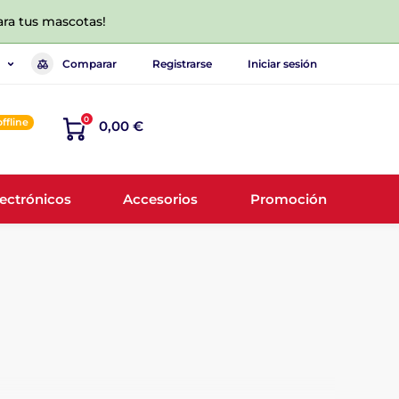
ara tus mascotas!
Comparar
Registrarse
Iniciar sesión
0
offline
0,00 €
lectrónicos
Accesorios
Promoción