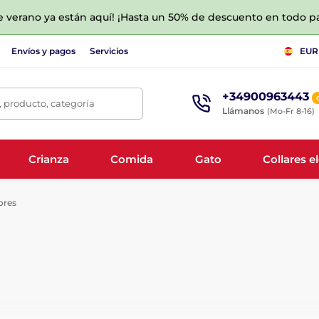
de verano ya están aquí! ¡Hasta un 50% de descuento en todo p
Envíos y pagos
Servicios
EUR
+34900963443
 producto, categoría
Llámanos
(Mo-Fr 8-16)
Crianza
Comida
Gato
Collares e
ores