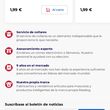
1,99 €
1,99 €
Al carro
Servicio de collares
El servicio de collares es un elemento indispensable que le
proporciona lo que necesita.
Composición:
Asesoramiento experto
Envíenos un correo electrónico o llámenos. Nuestro
47 % pollo, 10 % pato, 10 % faisán, 2 % harina de
personal le ayudará con su eleccion.
guisante, 1 % arándanos rojos, 1 % lignocelulosa, 0,3 %
carbonato cálcico.
9 años en el mercado
9 años en el mercado nos han dado la experiencia suficiente
para convertirnos en líderes del mercado mundial.
Nuestra propia marca
Fabricamos y vendemos artículos para mascotas y
productos inteligentes de la marca propia Reedog.
Suscríbase al boletín de noticias