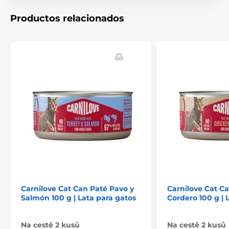
Arándanos rojos para apoyar la salud de las vías
urinarias
Productos relacionados
Harina de guisante y lignocelulosa para una
digestión adecuada
Taurina para apoyar el corazón y la vista
Rico en proteínas animales
Sin cereales ni patatas
Sin colorantes, conservantes ni aromatizantes
artificiales
Carnilove Cat Can Paté Pavo y
Carnilove Cat Ca
Salmón 100 g | Lata para gatos
Cordero 100 g | 
Na cestě 2 kusů
Na cestě 2 kusů