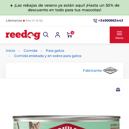
☀️ ¡Las rebajas de verano ya están aquí! ¡Hasta un 50% de
descuento en todo para tus mascotas!
+34900963443
Llámanos
(Mo-Fr 8-16)
0
Menú
Inicio
Comida
Para gatos
Comida enlatada y en sobre para gatos
Fabricante