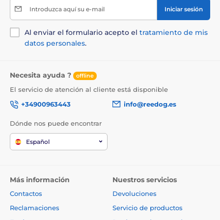
Introduzca aquí su e-mail
Iniciar sesión
Al enviar el formulario acepto el
tratamiento de mis
datos personales
.
Necesita ayuda ?
offline
El servicio de atención al cliente está disponible
+34900963443
info@reedog.es
Componentes analíticos:
Dónde nos puede encontrar
Proteína bruta 10,6 %, grasa bruta 6,6 %, ceniza bruta
2,4 %, fibra bruta 0,4 %, humedad 79,0 %, calcio 0,25 %,
Español
fósforo 0,2 %, sodio 0,2 %.
Más información
Nuestros servicios
Aditivos (por 1 kg):
Contactos
Devoluciones
Vitamina D3 (3a671) 200 UI, vitamina E (3a700) 110 mg,
Reclamaciones
Servicio de productos
taurina (3a370) 800 mg, biotina (3a880) 0,4 mg, cobre