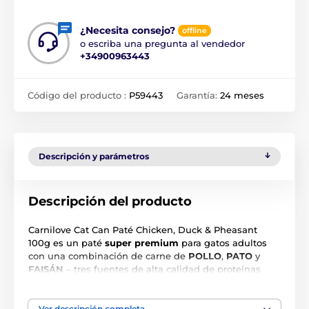
¿Necesita consejo?
offline
o escriba una pregunta al vendedor
+34900963443
Código del producto :
P59443
Garantía:
24 meses
Descripción y parámetros
Descripción del producto
Carnilove Cat Can Paté Chicken, Duck & Pheasant
100g es un paté
super premium
para gatos adultos
con una combinación de carne de
POLLO
,
PATO
y
FAISÁN
– tres fuentes de alta calidad de proteínas
animales, fácilmente digestibles y naturalmente
sabrosas. La receta respeta las necesidades
nutricionales naturales de los gatos y favorece su
Ver descripción completa