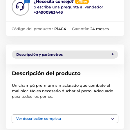
¿Necesita consejo?
offline
o escriba una pregunta al vendedor
+34900963443
Código del producto :
P1404
Garantía:
24 meses
Descripción y parámetros
Descripción del producto
Un champú premium sin aclarado que combate el
mal olor. No es necesario duchar al perro. Adecuado
para todos los perros.
Modo de empleo:
aplicar sobre el pelo del perro y
masajear suavemente.
Ver descripción completa
Nota:
Los champús y sprays Animalogy son productos
únicos para el cuidado del pelaje del perro. No sólo le