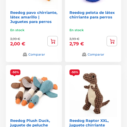
Reedog pavo chirriante,
Reedog pelota de látex
látex amarillo |
chirriante para perros
Juguetes para perros
En stock
En stock
3,99 €
3,99 €
2,00 €
2,79 €
Comparar
Comparar
-50%
-50%
Reedog Plush Duck,
Reedog Raptor XXL,
juguete de peluche
juguete chirriante