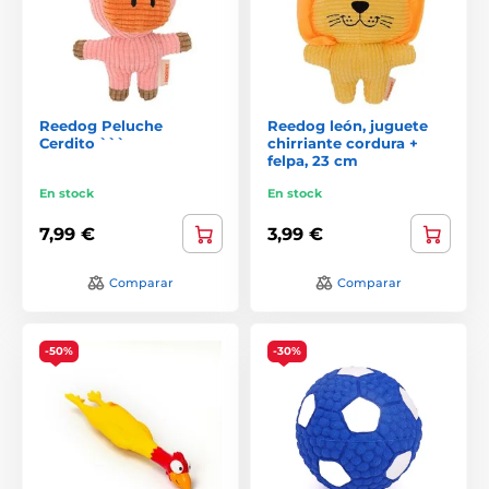
Reedog Peluche
Reedog león, juguete
Cerdito ```
chirriante cordura +
felpa, 23 cm
En stock
En stock
7,99 €
3,99 €
Comparar
Comparar
-50%
-30%