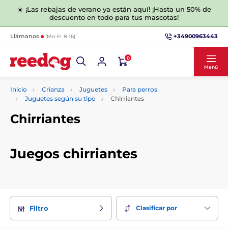
☀️ ¡Las rebajas de verano ya están aquí! ¡Hasta un 50% de
descuento en todo para tus mascotas!
+34900963443
Llámanos
(Mo-Fr 8-16)
0
Menú
Inicio
Crianza
Juguetes
Para perros
Juguetes según su tipo
Chirriantes
Chirriantes
Juegos chirriantes
Clasificar por
Filtro