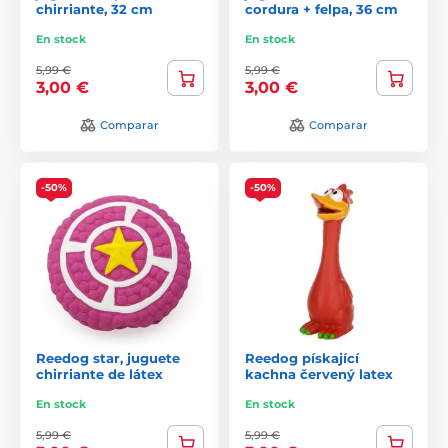
chirriante, 32 cm
cordura + felpa, 36 cm
En stock
En stock
5,99 €
5,99 €
3,00 €
3,00 €
Comparar
Comparar
-50%
-50%
Reedog star, juguete
Reedog pískající
chirriante de látex
kachna červený latex
En stock
En stock
5,99 €
5,99 €