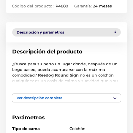
Código del producto :
P4880
Garantía:
24 meses
Descripción y parámetros
Descripción del producto
¿Busca para su perro un lugar donde, después de un
largo paseo, pueda acurrucarse con la máxima
comodidad?
Reedog Round
Sign
no es un colchón
cualquiera: es un oasis de calma y suavidad que a su
perro le encantará desde la primera vez que se tumbe.
La resistencia, lo primero:
El tejido de calidad
Ver descripción completa
resiste sin esfuerzo incluso el escarbar ocasional o
los arañazos de las uñas.
Parámetros
Higiene sin esfuerzo:
Cuando la cama se ensucie,
simplemente métala en la lavadora y quedará como
Tipo de cama
Colchón
nueva.