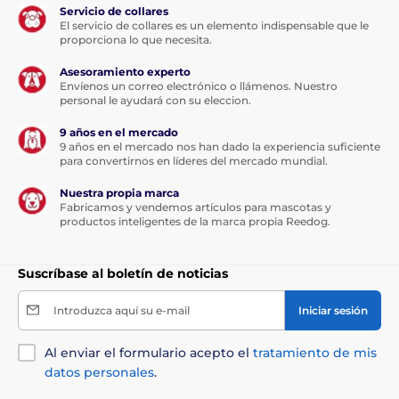
Servicio de collares
El servicio de collares es un elemento indispensable que le
proporciona lo que necesita.
Asesoramiento experto
Envíenos un correo electrónico o llámenos. Nuestro
La siguiente tabla le ayudará a elegir el tamaño
personal le ayudará con su eleccion.
correcto. (*Nuestros colchones Reedog están cosidos a
9 años en el mercado
mano, por lo que el tamaño puede variar ligeramente,
9 años en el mercado nos han dado la experiencia suficiente
como máximo entre 2 y 4 cm.)
para convertirnos en líderes del mercado mundial.
Nuestra propia marca
Fabricamos y vendemos artículos para mascotas y
productos inteligentes de la marca propia Reedog.
Suscríbase al boletín de noticias
Introduzca aquí su e-mail
Iniciar sesión
Las especificaciones técnicas pueden cambiar sin
previo aviso explícito. Las imágenes son solo
Al enviar el formulario acepto el
tratamiento de mis
ilustrativas.
datos personales
.