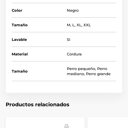
Acabado de primera:
El cosido preciso garantiza
Color
Negro
que el colchón no pierda su forma ni siquiera tras
un uso prolongado.
Tamaño
M
,
L
,
XL
,
XXL
Lavable
Sí
Material
Cordura
Perro pequeño
,
Perro
Tamaño
mediano
,
Perro grande
Productos relacionados