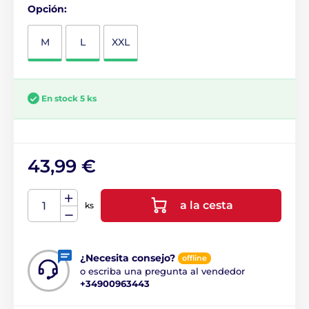
Opción:
M
L
XXL
En stock 5 ks
43,99 €
a la cesta
ks
¿Necesita consejo?
offline
o escriba una pregunta al vendedor
+34900963443