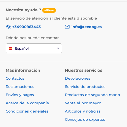
El producto aparece en las categorías
Necesita ayuda ?
offline
El servicio de atención al cliente está disponible
Camas y casetas para perros
Colchones
+34900963443
info@reedog.es
Para los perros pequeños
Dónde nos puede encontrar
Para perros medianos
Español
Para perros grandes
Más información
Nuestros servicios
Contactos
Devoluciones
Reclamaciones
Servicio de productos
Envíos y pagos
Productos de segunda mano
Acerca de la compañía
Venta al por mayor
Condiciones generales
Artículos y noticias
Consejos de expertos