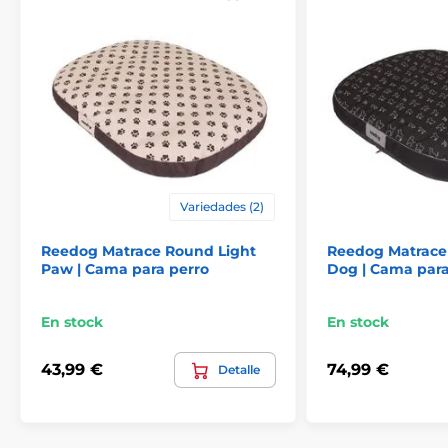
Olvídese de una limpieza complicada: ¡solo hay que
abrir y lavar!
Como muestra la imagen, el colchón
Reedog Round está equipado con una práctica y
resistente cremallera en la parte inferior. Gracias a ello,
puede quitar la funda en cuestión de segundos y
lavarla en la lavadora. Así, su perrito tendrá siempre
Variedades (2)
una cama limpia, con buen olor e higiénica, sin
esfuerzo innecesario.
Reedog Matrace Round Light
Reedog Matrace
Paw | Cama para perro
Dog | Cama para
En stock
En stock
43,99 €
74,99 €
Detalle