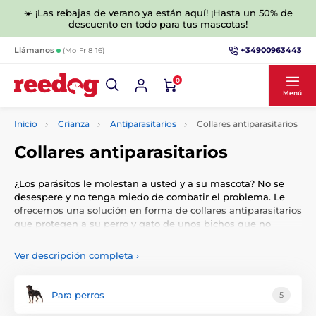
☀️ ¡Las rebajas de verano ya están aquí! ¡Hasta un 50% de
descuento en todo para tus mascotas!
+34900963443
Llámanos
(Mo-Fr 8-16)
0
Menú
Inicio
Crianza
Antiparasitarios
Collares antiparasitarios
Collares antiparasitarios
¿Los parásitos le molestan a usted y a su mascota? No se
desespere y no tenga miedo de combatir el problema. Le
ofrecemos una solución en forma de collares antiparasitarios
que protegen a su perro y gato de unos bichos que no
gustan a nadie. No deje que su mascota sufra. Los collares
antiparasitarios repelen pulgas, piojos, mosquitos,
Ver descripción completa
›
garrapatas y otros insectos. La eficacia de los collares es muy
duradera, por lo que merece la pena adquirirlos. Además,
pueden aplicarse a cachorros y gatitos. Los collares
Para perros
5
antiparasitarios son completamente seguros.