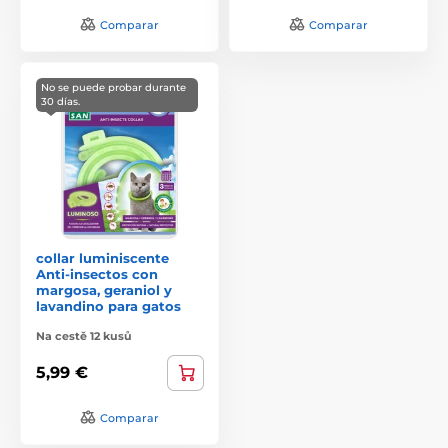
Comparar
Comparar
No se puede probar durante
30 días.
collar luminiscente
Anti-insectos con
margosa, geraniol y
lavandino para gatos
Na cestě 12 kusů
5,99 €
Comparar