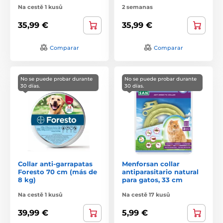
Na cestě 1 kusů
2 semanas
35,99 €
35,99 €
Comparar
Comparar
No se puede probar durante
No se puede probar durante
30 días.
30 días.
Collar anti-garrapatas
Menforsan collar
Foresto 70 cm (más de
antiparasitario natural
8 kg)
para gatos, 33 cm
Na cestě 1 kusů
Na cestě 17 kusů
39,99 €
5,99 €