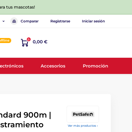
ara tus mascotas!
Comparar
Registrarse
Iniciar sesión
0
offline
0,00 €
lectrónicos
Accesorios
Promoción
ndard 900m |
estramiento
Ver más productos ›