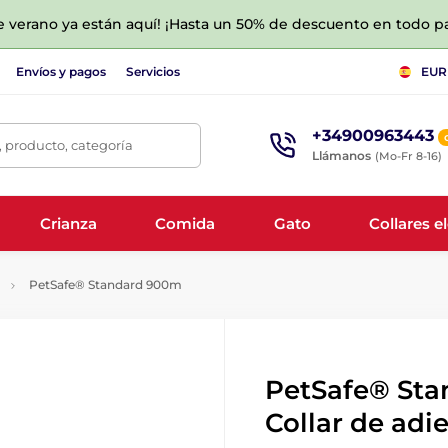
de verano ya están aquí! ¡Hasta un 50% de descuento en todo p
Envíos y pagos
Servicios
EUR
+34900963443
 producto, categoría
Llámanos
(Mo-Fr 8-16)
Crianza
Comida
Gato
Collares e
PetSafe® Standard 900m
PetSafe® Sta
Collar de adi