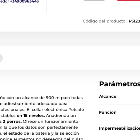
ndedor
+34900963443
Código del producto :
P312
Parámetro
Alcance
eño con un alcance de 900 m para todas
 de adiestramiento adecuado para
ofesionales. El collar electrónico Petsafe
Función
ustables
en 15 niveles.
Añadiendo un
 2 perros.
Ofrece un funcionamiento
 en la que los datos son perfectamente
Impermeabilizació
, el estado de la batería y la selección
impide aumentos no deseados del pulso,