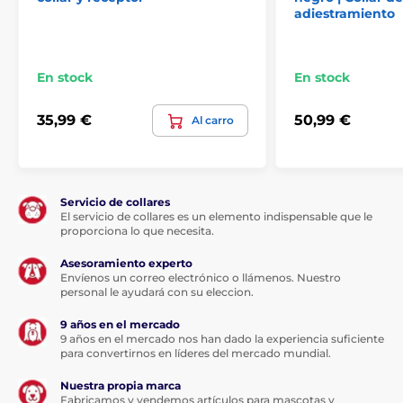
adiestramiento
Longitud del collar:
El collar ajustable de nylon blanco y negro
es cómodo de llevar para su perro y
En stock
En stock
adecuado para casi todos los tipos de
perros de diferentes tamaños y razas. Cómoda para
35,99 €
50,99 €
Al carro
una circunferencia de cuello de 20 a 60 cm.
Peso y dimensiones:
Servicio de collares
Las dimensiones del receptor son:
El servicio de collares es un elemento indispensable que le
proporciona lo que necesita.
anchura 3,8 cm; altura 7 cm; profundidad
4,3 cm; peso 66 g. Las dimensiones del
Asesoramiento experto
transmisor son: altura 11,9 cm; anchura 4,7 cm;
Envíenos un correo electrónico o llámenos. Nuestro
profundidad 1,8 cm; peso 41 g. Puntos de contacto
personal le ayudará con su eleccion.
metálicos de 9 y 12 mm.
9 años en el mercado
9 años en el mercado nos han dado la experiencia suficiente
para convertirnos en líderes del mercado mundial.
Nuestra propia marca
Las especificaciones técnicas pueden cambiar sin
Fabricamos y vendemos artículos para mascotas y