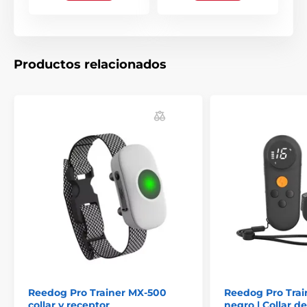
Pantalla:
El transmisor Reedog TC-021 tiene un
peso ligero, cierre del teclado y una
pantalla LCD retroiluminada de alta
Productos relacionados
calidad que lo hace adecuado para el entrenamiento
nocturno. En la pantalla dispone de indicadores de
intensidad de la corrección, estado de carga de la
batería e indicador del perro seleccionado.
Impermeabilidad:
El collar de adiestramiento para perros
Reedog Pro Trainer MX-500
es resistente
al agua y a la entrada de polvo. Sólo
puede utilizarse con lluvia ligera, pero no es posible
realizar estancias prolongadas en el agua ni bucear.
Esto hace que el collar sea una opción ideal para un
uso básico, pero no para adiestrar perros en el agua. El
transmisor no tiene protección.
Reedog Pro Trainer MX-500
Reedog Pro Tra
collar y receptor
negro | Collar de