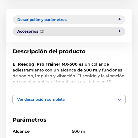
Descripción y parámetros
Accesorios
(2)
Descripción del producto
El Reedog Pro Trainer MX-500
es un collar de
adiestramiento con un alcance
de 500 m
y funciones
de sonido, impulso y vibración. El sonido y la vibración
no son ajustables, el impulso es ajustable en 16
niveles para que pueda establecer fácilmente las
correcciones ideales para su perro. El dispositivo es
recargable mediante cable USB para el adiestramiento
Ver descripción completa
normal del perro y, gracias a su diseño impermeable,
no le importa la lluvia ni la nieve, aunque no es
posible sumergirlo. El walkie-talkie ergonómico tiene
Parámetros
una clara pantalla LCD retroiluminada, botones fáciles
de usar para cada función por separado y un bloqueo
Alcance
500 m
de teclas de seguridad contra pulsaciones