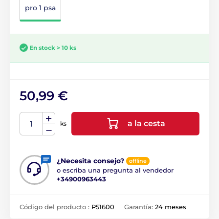
pro 1 psa
En stock > 10 ks
50,99 €
a la cesta
ks
¿Necesita consejo?
offline
o escriba una pregunta al vendedor
+34900963443
Código del producto :
P51600
Garantía:
24 meses