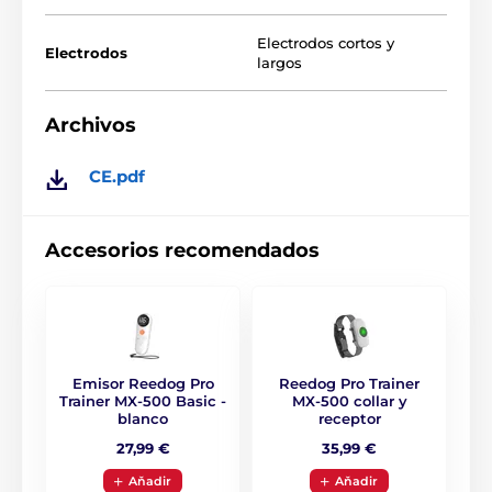
utilizarse tanto en la ciudad como en el bosque.
Electrodos cortos y
Electrodos
largos
Batería y carga:
Archivos
El transmisor y el receptor están
equipados con una batería recargable. La
velocidad de recarga
es de 1,5-2 horas
CE.pdf
para una carga completa. En modo de espera, el
receptor
permanecerá 10 días
y la radio hasta 20 días,
dependiendo del uso.
Accesorios recomendados
Número de perros:
Con el collar de adiestramiento electrónico
Reedog TC-021 puede supervisar hasta 3
Emisor Reedog Pro
Reedog Pro Trainer
perros al mismo tiempo. Basta con
Trainer MX-500 Basic -
MX-500 collar y
comprar dos receptores. Sólo tiene que cambiar de
blanco
receptor
perro con el botón del transmisor.
27,99 €
35,99 €
Aňadir
Aňadir