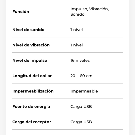
accidentales. Si añade receptores adicionales, podrá
adiestrar a 3 perros al mismo tiempo con una sola
Impulso
,
Vibración
,
Función
radio. El transmisor es pequeño, ligero y su tamaño
Sonido
hace que quepa fácilmente en el bolsillo. El collar es
adecuado para todas las razas de perro
de 5 a 90 kg.
Nivel de sonido
1 nivel
Nivel de vibración
1 nivel
Nivel de impulso
16 niveles
Longitud del collar
20 – 60 cm
Impermeabilización
Impermeable
Fuente de energía
Carga USB
Carga del receptor
Carga USB