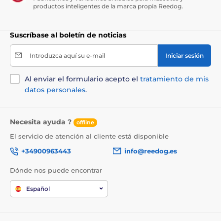
previo aviso. Las imágenes tienen únicamente
productos inteligentes de la marca propia Reedog.
carácter ilustrativo.
Suscríbase al boletín de noticias
El producto aparece en las categorías
Introduzca aquí su e-mail
Iniciar sesión
Collares de adiestramiento
Al enviar el formulario acepto el
tratamiento de mis
De 0 a 300 metros
De 301 a 600 metros
datos personales
.
Eléctricos
Vibración
Sonido
Poco resistente al agua
Necesita ayuda ?
offline
El servicio de atención al cliente está disponible
Para perros pequeños
+34900963443
info@reedog.es
Para perros de tamaño mediano
Dónde nos puede encontrar
Para perros grandes
Para 3 - 9 perros
Español