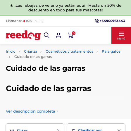
☀️ ¡Las rebajas de verano ya están aquí! ¡Hasta un 50% de
descuento en todo para tus mascotas!
+34900963443
Llámanos
(Mo-Fr 8-16)
0
Menú
Inicio
Crianza
Cosméticos y tratamientos
Para gatos
Cuidado de las garras
Cuidado de las garras
Cuidado de las garras
En esta categoría, hemos preparado productos especiales
para que usted y su mascota cuiden sus patas y garras. Elija
Ver descripción completa
›
entre nuestra gama de productos de calidad.
Clasificar por
Filtro