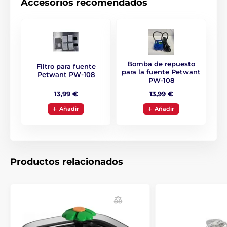
Accesorios recomendados
Bomba de repuesto
Filtro para fuente
para la fuente Petwant
Petwant PW-108
PW-108
13,99 €
13,99 €
Aňadir
Aňadir
Las especificaciones técnicas pueden cambiar sin
previo aviso. Las imágenes tienen únicamente
carácter ilustrativo.
Productos relacionados
El producto aparece en las categorías
Fuentes
Plástico
Gato