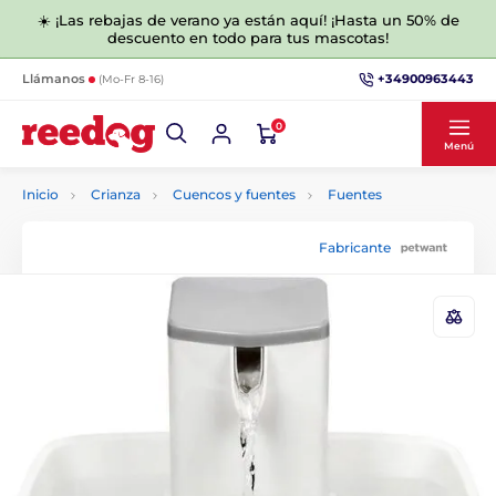
☀️ ¡Las rebajas de verano ya están aquí! ¡Hasta un 50% de
descuento en todo para tus mascotas!
+34900963443
Llámanos
(Mo-Fr 8-16)
0
Menú
Inicio
Crianza
Cuencos y fuentes
Fuentes
Fabricante