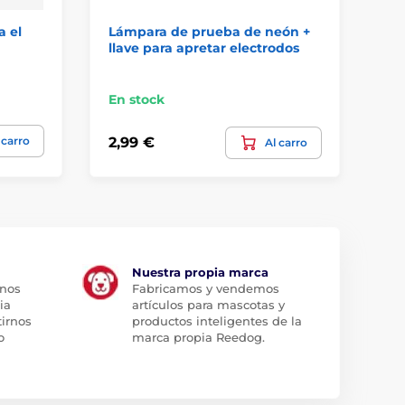
a el
Lámpara de prueba de neón +
Cu
llave para apretar electrodos
31
En stock
En
 carro
2,99 €
11
Al carro
Nuestra propia marca
 nos
Fabricamos y vendemos
ia
artículos para mascotas y
tirnos
productos inteligentes de la
o
marca propia Reedog.