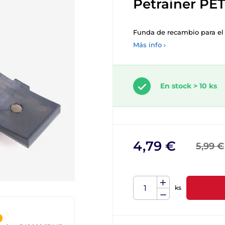
Petrainer PET
Funda de recambio para el 
Más info ›
En stock > 10 ks
4,79 €
5,99 €
ks