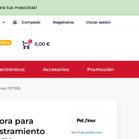
ara tus mascotas!
Comparar
Registrarse
Iniciar sesión
0
offline
0,00 €
lectrónicos
Accesorios
Promoción
iner PET619
ora para
estramiento
Ver más productos ›