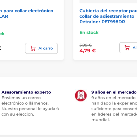
 para collar electrónico
Cubierta del receptor par
LAR
collar de adiestramiento
Petrainer PET998DR
En stock
ck
5,99 €
Al
€
Al carro
4,79 €
Asesoramiento experto
9 años en el mercado
Envíenos un correo
9 años en el mercado
electrónico o llámenos.
han dado la experienc
Nuestro personal le ayudará
suficiente para conver
con su eleccion.
en líderes del mercad
mundial.