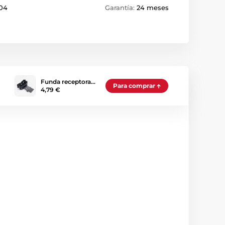
04
Garantía:
24 meses
Funda receptora…
Para comprar
4,79 €