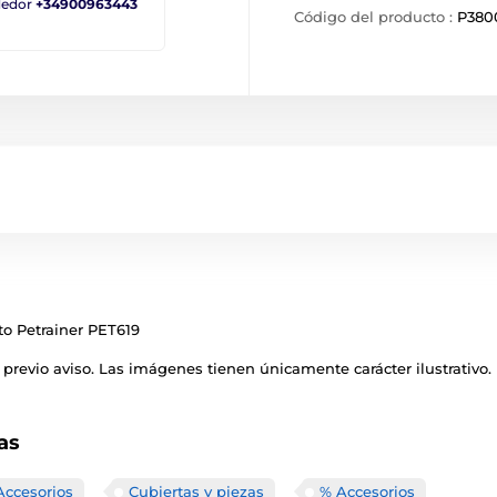
ndedor
+34900963443
Código del producto :
P380
to Petrainer PET619
previo aviso. Las imágenes tienen únicamente carácter ilustrativo.
as
Accesorios
Cubiertas y piezas
% Accesorios