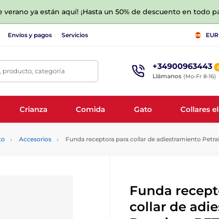
de verano ya están aquí! ¡Hasta un 50% de descuento en todo p
Envíos y pagos
Servicios
EUR
+34900963443
 producto, categoría
Llámanos
(Mo-Fr 8-16)
Crianza
Comida
Gato
Collares e
to
Accesorios
Funda receptora para collar de adiestramiento Petra
Funda recept
collar de adi