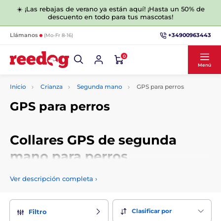
☀️ ¡Las rebajas de verano ya están aquí! ¡Hasta un 50% de
descuento en todo para tus mascotas!
+34900963443
Llámanos
(Mo-Fr 8-16)
0
Menú
Inicio
Crianza
Segunda mano
GPS para perros
GPS para perros
Collares GPS de segunda
mano para perros
En esta categoría hemos preparado para usted collares GPS
Ver descripción completa
›
para perros de segunda mano a precios rebajados. Aquí
encontrarás productos nuevos - sólo sin estrenar, usados,
poco usados o muy usados.
Clasificar por
Filtro