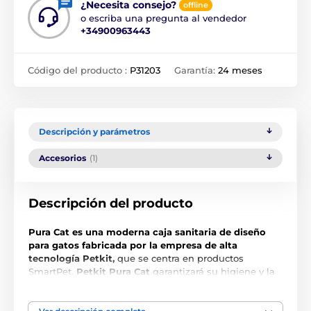
¿Necesita consejo?
offline
o escriba una pregunta al vendedor
+34900963443
Código del producto :
P31203
Garantía:
24 meses
Descripción y parámetros
Accesorios
(1)
Descripción del producto
Pura Cat es una moderna caja sanitaria de diseño
para gatos fabricada por la empresa de alta
tecnología Petkit,
que se centra en productos
SmartPet.
Petkit Pura Cat
garantizará su higiene y la
de su gato al 100%. Imagine una caja de arena para
gatos sin ningún olor.
Así es la nueva Petkit Pura Cat.