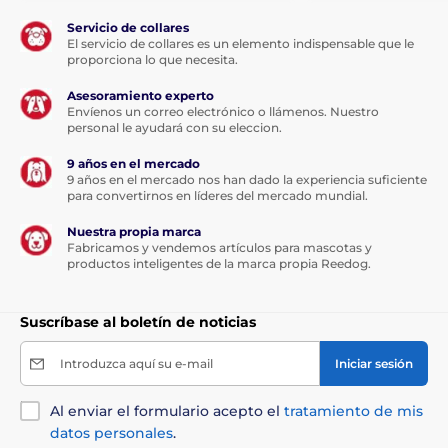
mascotas entran en la zona de detección y ataja el
Servicio de collares
problema en su origen.
El servicio de collares es un elemento indispensable que le
proporciona lo que necesita.
- En el modo intermitente, Pura funciona
automáticamente cada seis horas para mantener el
Asesoramiento experto
aire fresco.
Envíenos un correo electrónico o llámenos. Nuestro
personal le ayudará con su eleccion.
9 años en el mercado
9 años en el mercado nos han dado la experiencia suficiente
para convertirnos en líderes del mercado mundial.
Nuestra propia marca
Fabricamos y vendemos artículos para mascotas y
productos inteligentes de la marca propia Reedog.
Suscríbase al boletín de noticias
Introduzca aquí su e-mail
Iniciar sesión
Al enviar el formulario acepto el
tratamiento de mis
datos personales
.