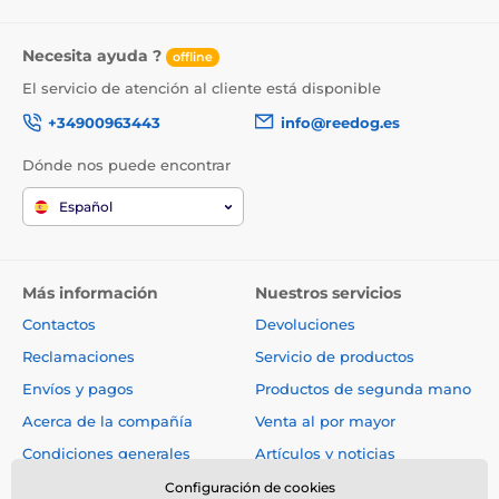
Tecnología exclusiva de liberación de
fragancias
Necesita ayuda ?
offline
Pura Air identifica de forma inteligente las
El servicio de atención al cliente está disponible
condiciones ambientales, funciona de forma proactiva
+34900963443
info@reedog.es
en modo de flujo y trabaja con iones negativos para
reducir el polvo, eliminar los olores y traer aire fresco
Dónde nos puede encontrar
para usted y su familia.
Español
Más información
Nuestros servicios
Contactos
Devoluciones
Reclamaciones
Servicio de productos
Envíos y pagos
Productos de segunda mano
Acerca de la compañía
Venta al por mayor
Condiciones generales
Artículos y noticias
Consejos de expertos
Configuración de cookies