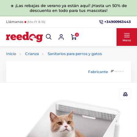
☀️ ¡Las rebajas de verano ya están aquí! ¡Hasta un 50% de
descuento en todo para tus mascotas!
+34900963443
Llámanos
(Mo-Fr 8-16)
0
Menú
Inicio
Crianza
Sanitarios para perros y gatos
Fabricante