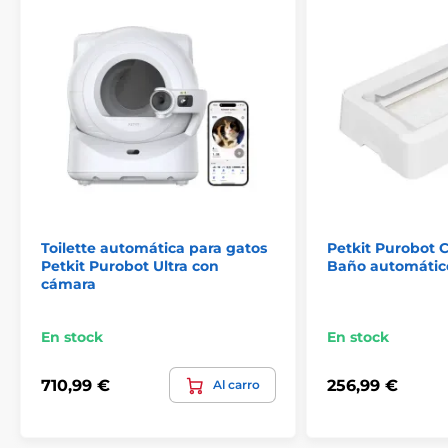
Toilette automática para gatos
Petkit Purobot C
Petkit Purobot Ultra con
Baño automátic
cámara
Dos modos de trabajo inteligentes
En stock
En stock
Para proporcionar una mayor protección y un
710,99 €
256,99 €
Al carro
retorno de aire fresco, se han diseñado dos modos
de trabajo diferentes:
- Pura elimina automáticamente los olores cuando las