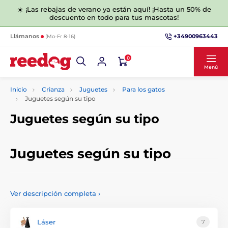
☀️ ¡Las rebajas de verano ya están aquí! ¡Hasta un 50% de
descuento en todo para tus mascotas!
+34900963443
Llámanos
(Mo-Fr 8-16)
0
Menú
Inicio
Crianza
Juguetes
Para los gatos
Juguetes según su tipo
Juguetes según su tipo
Juguetes según su tipo
Elija entre nuestra gama de juguetes de calidad que
mantendrán a su gato entretenido durante horas. Ofrecemos
Ver descripción completa
›
juguetes interactivos para gatos, láser, normales o eléctricos.
Láser
7