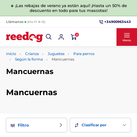
☀️ ¡Las rebajas de verano ya están aquí! ¡Hasta un 50% de
descuento en todo para tus mascotas!
+34900963443
Llámanos
(Mo-Fr 8-16)
0
Menú
Inicio
Crianza
Juguetes
Para perros
Según la forma
Mancuernas
Mancuernas
Mancuernas
Clasificar por
Filtro