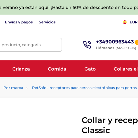
de verano ya están aquí! ¡Hasta un 50% de descuento en todo p
Envíos y pagos
Servicios
EUR
+34900963443
 producto, categoría
Llámanos
(Mo-Fr 8-16)
Crianza
Comida
Gato
Collares e
Por marca
PetSafe - receptores para cercas electrónicas para perros
Collar y rece
Classic