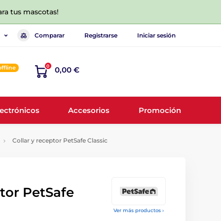
ara tus mascotas!
Comparar
Registrarse
Iniciar sesión
0
offline
0,00 €
lectrónicos
Accesorios
Promoción
Collar y receptor PetSafe Classic
ptor PetSafe
Ver más productos ›