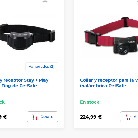
Variedades (2)
 y receptor Stay + Play
Collar y receptor para la v
-Dog de PetSafe
inalámbrica PetSafe
ck
En stock
9 €
224,99 €
Detalle
Al