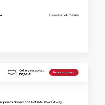
14
Garantía:
24 meses
Collar y receptor…
Para comprar
157,99 €
 para perros doméstica Petsafe Pawz Away.