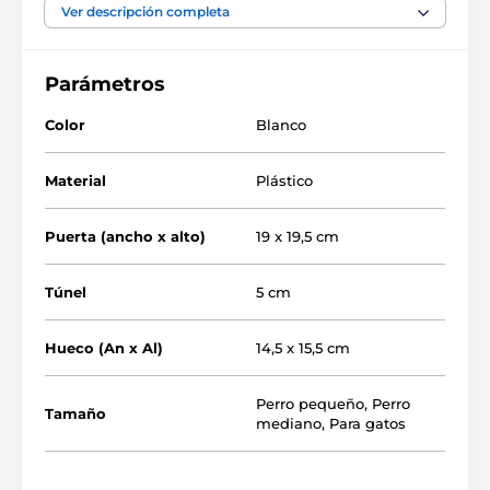
sencilla y puede montarse en madera, PVC, metal y
Ver descripción completa
ladrillo.
Parámetros
Color
Blanco
Material
Plástico
Puerta (ancho x alto)
19 x 19,5 cm
Túnel
5 cm
Hueco (An x Al)
14,5 x 15,5 cm
Perro pequeño
,
Perro
Tamaño
mediano
,
Para gatos