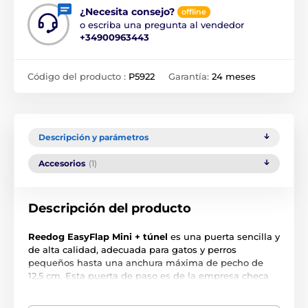
¿Necesita consejo?
offline
o escriba una pregunta al vendedor
+34900963443
Código del producto :
P5922
Garantía:
24 meses
Descripción y parámetros
Accesorios
(1)
Descripción del producto
Reedog EasyFlap Mini + túnel
es una puerta sencilla y
de alta calidad, adecuada para gatos y perros
pequeños hasta una anchura máxima de pecho de
12,5 cm. Esta puerta de paso es de la empresa checa
Reedog. Es un modelo básico pero ofrece muchas
prestaciones. La instalación de la puerta es muy