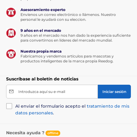
Asesoramiento experto
Envíenos un correo electrónico o llámenos. Nuestro
personal le ayudará con su eleccion.
9 años en el mercado
La principal ventaja del Reedog EasyFlap Medium
9 años en el mercado nos han dado la experiencia suficiente
sobre los modelos de la competencia es la función
para convertirnos en líderes del mercado mundial.
"Silent". Se trata de unas nano cerdas especiales que
se colocan alrededor de todo el borde de la solapa, lo
Nuestra propia marca
Fabricamos y vendemos artículos para mascotas y
que garantiza un funcionamiento silencioso máximo
productos inteligentes de la marca propia Reedog.
de la puerta. Se acabaron los molestos golpes por la
mañana o por la noche al pasar. Si pasa un perro o un
gato, no oirá nada. Además, incluso con vientos
Suscríbase al boletín de noticias
fuertes, la puerta no se abre ni entra corriente de aire.
De ello se encargan tanto unas cerdas especiales
como un potente imán situado en la parte inferior de
Introduzca aquí su e-mail
Iniciar sesión
la trampilla.
Al enviar el formulario acepto el
tratamiento de mis
datos personales
.
Necesita ayuda ?
offline