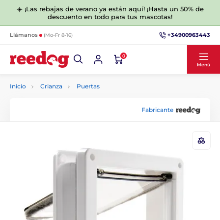
☀️ ¡Las rebajas de verano ya están aquí! ¡Hasta un 50% de
descuento en todo para tus mascotas!
+34900963443
Llámanos
(Mo-Fr 8-16)
0
Menú
Inicio
Crianza
Puertas
Fabricante