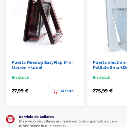
disponibles en tamaños S, M y L.
Solapa reemplazable - de plástico endurecido,
resistente a los arañazos. La solapa se puede
cambiar fácilmente.
Puerta Reedog EasyFlap Mini
Puerta electróni
Marrón + túnel
PetSafe SmartD
En stock
En stock
27,99 €
275,99 €
Al carro
Servicio de collares
El servicio de collares es un elemento indispensable que le
proporciona lo que necesita.