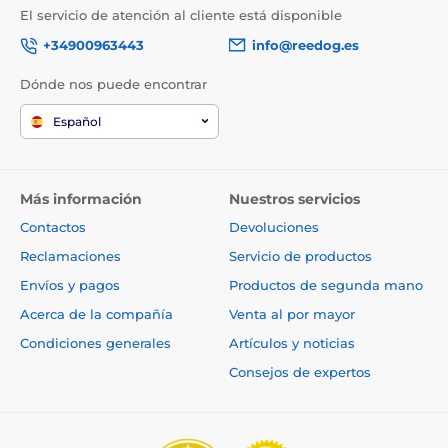
El servicio de atención al cliente está disponible
+34900963443
info@reedog.es
Dónde nos puede encontrar
Español
Más información
Nuestros servicios
Contactos
Devoluciones
Reclamaciones
Servicio de productos
Envíos y pagos
Productos de segunda mano
El Reedog EasyFlap Mini + Túnel tiene una apertura
manual con un tope magnético, una solapa
Acerca de la compañía
Venta al por mayor
reemplazable y una cerradura especial de cuatro
Condiciones generales
Artículos y noticias
posiciones. Con la cerradura, aseguras el paso libre de
tu gato o perro de un lado a otro, en una sola
Consejos de expertos
dirección, o puedes bloquear la puerta
completamente.