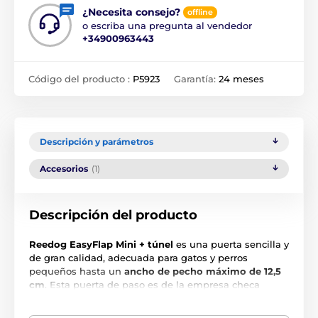
¿Necesita consejo?
offline
o escriba una pregunta al vendedor
+34900963443
Código del producto :
P5923
Garantía:
24 meses
Descripción y parámetros
Accesorios
(1)
Descripción del producto
Reedog EasyFlap Mini + túnel
es una puerta sencilla y
de gran calidad, adecuada para gatos y perros
pequeños hasta un
ancho de pecho máximo de 12,5
cm
. Esta puerta de paso es de la empresa checa
Reedog. Se trata de un modelo básico, pero ofrece
muchas funciones. La instalación es muy sencilla y se