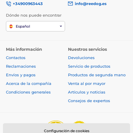
+34900963443
info@reedog.es
Dónde nos puede encontrar
Español
La
Reedog EasyFlap Mini + túnel
tiene apertura
manual con tope magnético, flap sustituible y un
Más información
Nuestros servicios
cierre especial de cuatro posiciones
. Gracias al cierre,
podrás permitir el paso libre al gato o al perro
en
Contactos
Devoluciones
ambos sentidos
, solo en
una
dirección o podrás
bloquearla por completo
.
Reclamaciones
Servicio de productos
Envíos y pagos
Productos de segunda mano
Acerca de la compañía
Venta al por mayor
Condiciones generales
Artículos y noticias
Consejos de expertos
Configuración de cookies