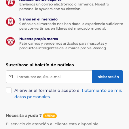
túnel
frente a los modelos de la competencia es la
Envíenos un correo electrónico o llámenos. Nuestro
función
"
Silent
". Se trata de unos cepillos nano
personal le ayudará con su eleccion.
especiales situados por todo el borde del flap, gracias
a los cuales se garantiza un
funcionamiento
9 años en el mercado
extremadamente silencioso
. Se acabaron los golpes
9 años en el mercado nos han dado la experiencia suficiente
desagradables por la mañana o por la noche al pasar.
para convertirnos en líderes del mercado mundial.
Cuando el perro o el gato atraviesa la puerta,
no oirás
Nuestra propia marca
nada
. Además, incluso con viento más fuerte, la
Fabricamos y vendemos artículos para mascotas y
puerta no se abre ni entra corriente de aire. De ello se
productos inteligentes de la marca propia Reedog.
encargan tanto los cepillos especiales como el
imán
potente
situado en la parte inferior del flap.
Suscríbase al boletín de noticias
Introduzca aquí su e-mail
Iniciar sesión
Al enviar el formulario acepto el
tratamiento de mis
datos personales
.
Necesita ayuda ?
offline
El servicio de atención al cliente está disponible