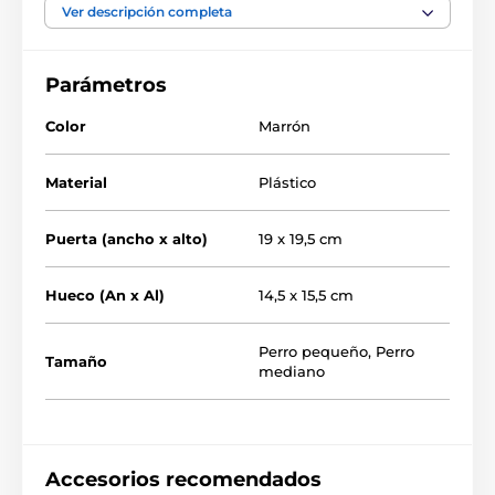
puede montar en
madera, PVC, metal y ladrillo.
Ver descripción completa
Parámetros
Color
Marrón
Material
Plástico
Puerta (ancho x alto)
19 x 19,5 cm
Hueco (An x Al)
14,5 x 15,5 cm
Perro pequeño
,
Perro
Tamaño
mediano
Funciones principales
Accesorios recomendados