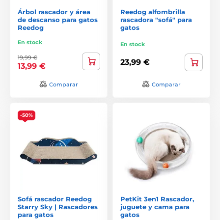
Árbol rascador y área
Reedog alfombrilla
de descanso para gatos
rascadora "sofá" para
Reedog
gatos
En stock
En stock
19,99 €
23,99 €
13,99 €
Comparar
Comparar
-50%
Sofá rascador Reedog
PetKit 3en1 Rascador,
Starry Sky | Rascadores
juguete y cama para
para gatos
gatos