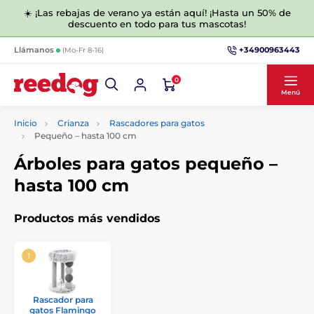
☀️ ¡Las rebajas de verano ya están aquí! ¡Hasta un 50% de
descuento en todo para tus mascotas!
+34900963443
Llámanos
(Mo-Fr 8-16)
0
Menú
Inicio
Crianza
Rascadores para gatos
Pequeño – hasta 100 cm
Árboles para gatos pequeño –
hasta 100 cm
Productos más vendidos
Rascador para
gatos Flamingo