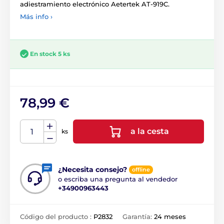
adiestramiento electrónico Aetertek AT-919C.
Más info ›
En stock 5 ks
78,99 €
a la cesta
ks
¿Necesita consejo?
offline
o escriba una pregunta al vendedor
+34900963443
Código del producto :
P2832
Garantía:
24 meses