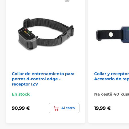
Receptore de recambio para collares
electrónicos Aetertek
Collar de entrenamiento para
Collar y receptor
perros d-control edge -
Accesorio de re
receptor IZV
En stock
Na cestě 40 kus
90,99 €
19,99 €
Al carro