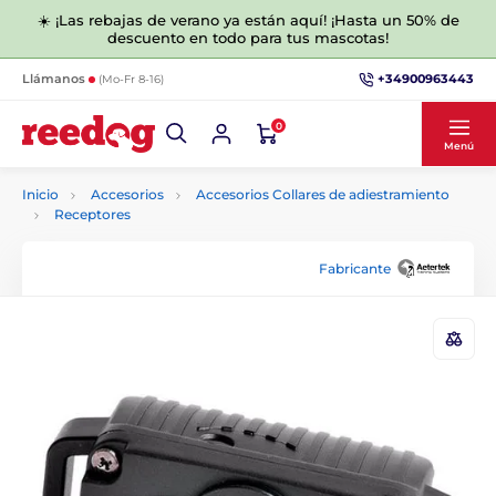
☀️ ¡Las rebajas de verano ya están aquí! ¡Hasta un 50% de
descuento en todo para tus mascotas!
+34900963443
Llámanos
(Mo-Fr 8-16)
0
Menú
Inicio
Accesorios
Accesorios Collares de adiestramiento
Receptores
Fabricante