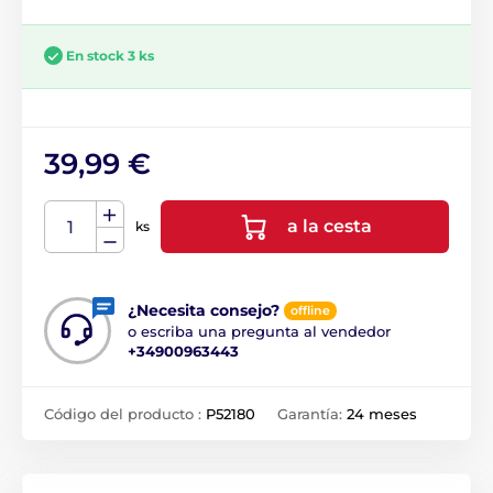
En stock 3 ks
39,99 €
a la cesta
ks
¿Necesita consejo?
offline
o escriba una pregunta al vendedor
+34900963443
Código del producto :
P52180
Garantía:
24 meses