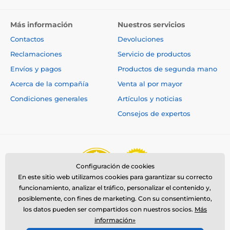
dispositivo.
Más información
Nuestros servicios
Contactos
Devoluciones
Reclamaciones
Servicio de productos
Envíos y pagos
Productos de segunda mano
Acerca de la compañía
Venta al por mayor
Condiciones generales
Artículos y noticias
Consejos de expertos
Configuración de cookies
En este sitio web utilizamos cookies para garantizar su correcto
funcionamiento, analizar el tráfico, personalizar el contenido y,
Detección de ladridos
posiblemente, con fines de marketing. Con su consentimiento,
los datos pueden ser compartidos con nuestros socios.
Más
BarkWise Complete detecta los ladridos
información»
mediante un
micrófono incorporado.