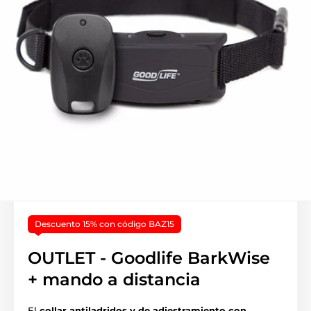
Descuento 15% con código BAZ15
OUTLET - Goodlife BarkWise
+ mando a distancia
El
collar antiladridos y de adiestramiento con