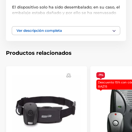
El dispositivo solo ha sido desembalado; en su caso, el
embalaje estaba dañado y por ello se ha reenvasado
en un embalaje no original. El producto nunca se ha
utilizado.
Ver descripción completa
2) Como nuevo
El producto se ha usado como unidad de
demostración en tienda, o se le cambió al cliente en el
Productos relacionados
plazo de unos días. Puede no tener embalaje original,
como máximo presenta algunos roces leves.
3) Ligeramente usado
-7%
El dispositivo se ha utilizado de 5 a 15 días; ya
Descuento 15% con có
BAZ15
presenta arañazos visibles de las uñas.
4) Muy usado
El dispositivo se ha utilizado de 15 a 40 días; presenta
arañazos muy evidentes o marcas de dientes. Puede
haber pasado por servicio técnico o
reacondicionamiento.