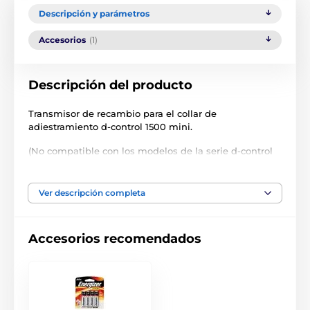
Descripción y parámetros
Accesorios
(1)
Descripción del producto
Transmisor de recambio para el collar de
adiestramiento d-control 1500 mini.
(No compatible con los modelos de la serie d-control
base).
Las especificaciones técnicas pueden cambiar sin
Ver descripción completa
previo aviso. Las imágenes tienen únicamente
carácter ilustrativo.
Accesorios recomendados
El producto aparece en las categorías
Accesorios Collares de adiestramiento