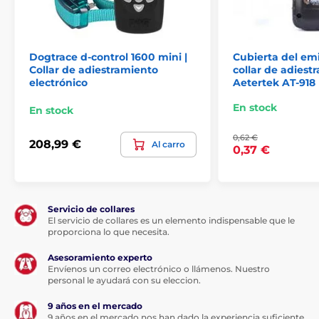
Dogtrace d-control 1600 mini |
Cubierta del emi
Collar de adiestramiento
collar de adiest
electrónico
Aetertek AT-918
En stock
En stock
0,62 €
208,99 €
Al carro
0,37 €
Servicio de collares
El servicio de collares es un elemento indispensable que le
proporciona lo que necesita.
Asesoramiento experto
Envíenos un correo electrónico o llámenos. Nuestro
personal le ayudará con su eleccion.
9 años en el mercado
9 años en el mercado nos han dado la experiencia suficiente