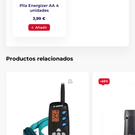
Transmisores
Pila Energizer AA 4
unidades
Transmisores para collares de adiestramiento
Dogtrace
3,99 €
Aňadir
Productos relacionados
-40%