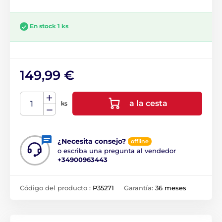
En stock 1 ks
149,99 €
a la cesta
ks
¿Necesita consejo?
offline
o escriba una pregunta al vendedor
+34900963443
Código del producto :
P35271
Garantía:
36 meses