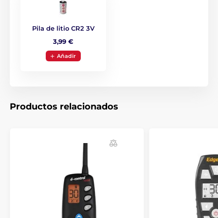
Accesorios Collares de adiestramiento
Transmisores
Pila de litio CR2 3V
Transmisores para collares de adiestramiento
3,99 €
Dogtrace
Aňadir
Productos relacionados