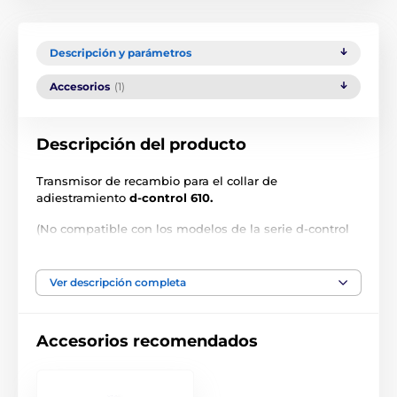
Descripción y parámetros
Accesorios
(1)
Descripción del producto
Transmisor de recambio para el collar de
adiestramiento
d-control 610.
(No compatible con los modelos de la serie d-control
mini).
Las especificaciones técnicas pueden cambiar sin
Ver descripción completa
previo aviso. Las imágenes tienen únicamente
carácter ilustrativo.
Accesorios recomendados
El producto aparece en las categorías