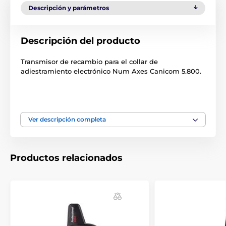
Descripción y parámetros
Descripción del producto
Transmisor de recambio para el collar de
adiestramiento electrónico Num Axes Canicom 5.800.
¡Atención! Nuestros accesorios son compatibles
únicamente con los accesorios Canicom adquiridos en
Ver descripción completa
la UE. Si nos compra accesorios para un producto ya
adquirido fuera de la Unión Europea, ¡los productos no
serán compatibles! Esto se debe a que funcionan en
frecuencias diferentes.
Productos relacionados
Las especificaciones técnicas pueden cambiar sin
previo aviso. Las imágenes tienen únicamente
carácter ilustrativo.