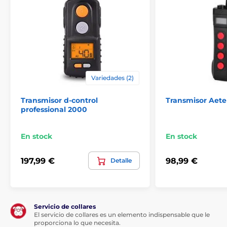
El producto aparece en las categorías
Accesorios Collares de adiestramiento
Transmisores
Transmisores para collares de adiestramiento
Variedades (2)
Canicom
Num´Axes
Transmisor d-control
Transmisor Aete
professional 2000
En stock
En stock
197,99 €
98,99 €
Detalle
Servicio de collares
El servicio de collares es un elemento indispensable que le
proporciona lo que necesita.