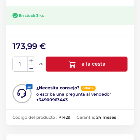
En stock 3 ks
173,99 €
a la cesta
ks
¿Necesita consejo?
offline
o escriba una pregunta al vendedor
+34900963443
Código del producto :
P1429
Garantía:
24 meses