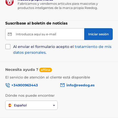
Fabricamos y vendemos artículos para mascotas y
productos inteligentes de la marca propia Reedog.
Alambre incluido
Dogtra incluye una bobina de alambre
Suscríbase al boletín de noticias
aislado de 150 m de longitud. Puede
ampliar este paquete básico añadiendo
Introduzca aquí su e-mail
Iniciar sesión
una bobina de hasta 4 km de longitud.
Al enviar el formulario acepto el
tratamiento de mis
datos personales
.
Batería y carga
El receptor tiene una función de carga
rápida de hasta 2 horas. El receptor puede
Necesita ayuda ?
offline
durar hasta un mes en funcionamiento.
El servicio de atención al cliente está disponible
+34900963443
info@reedog.es
Dónde nos puede encontrar
Impermeabilidad
El receptor del collar para perros es
Español
totalmente impermeable y cuenta con
una excelente durabilidad del dispositivo.