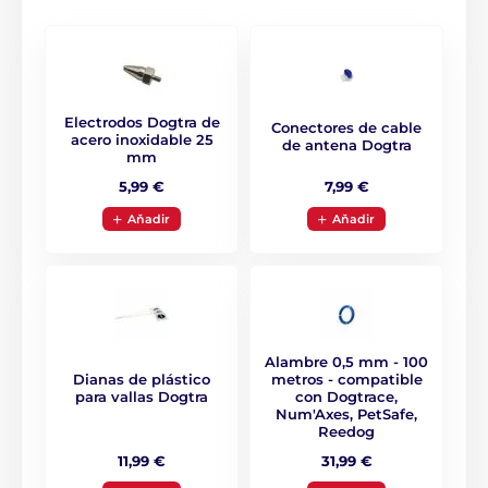
Electrodos Dogtra de
Conectores de cable
acero inoxidable 25
de antena Dogtra
mm
7,99 €
5,99 €
El alambre del set básico
tiene 150 m de longitud.
Se
puede adquirir y ampliar el recorrido
hasta 4000 m.
Aňadir
Aňadir
Basta con marcar el límite del terreno y asegure las
zonas problemáticas, como árboles o vallas, con el
alambre. No es necesario que el alambre va por
debajo de la valla para que el sistema funcione. Basta
con marcar el límite en la superficie del terreno o la
valla y conectar los extremos del alambre. M
arque la
Alambre 0,5 mm - 100
zona con los 50 banderitas incluidas.
Las banderas
Dianas de plástico
metros - compatible
son una gran ayuda no sólo para su visión general,
para vallas Dogtra
con Dogtrace,
sino que también facilitan orientarse a su perro.
Num'Axes, PetSafe,
Reedog
11,99 €
31,99 €