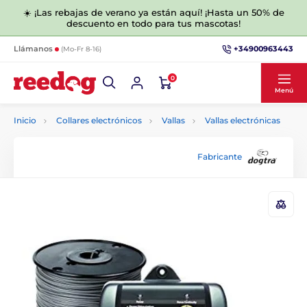
☀️ ¡Las rebajas de verano ya están aquí! ¡Hasta un 50% de
descuento en todo para tus mascotas!
+34900963443
Llámanos
(Mo-Fr 8-16)
0
Menú
Inicio
Collares electrónicos
Vallas
Vallas electrónicas
Fabricante