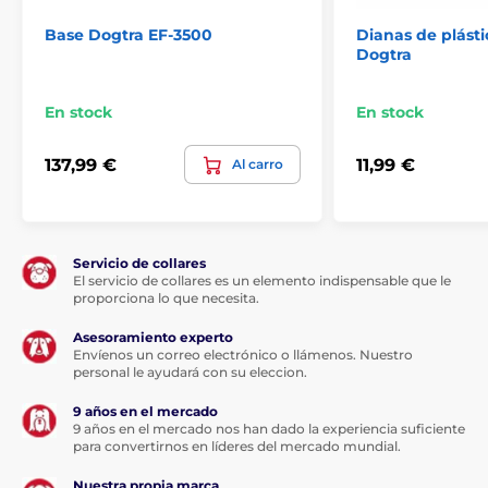
constante sobre la corrección de la conexión segura.
Base Dogtra EF-3500
Dianas de plásti
Dogtra
En stock
En stock
Ajustes de zona
La anchura de la zona es ajustable en la
137,99 €
11,99 €
Al carro
base, de 30 cm a 4 m, según el tipo de
instalación y la longitud del alambre.
Servicio de collares
El servicio de collares es un elemento indispensable que le
proporciona lo que necesita.
Tipo de corrección
Asesoramiento experto
La valla electrónica Dogtra EF-3500
tiene
Envíenos un correo electrónico o llámenos. Nuestro
8 niveles de impulso.
Puede ajustar
personal le ayudará con su eleccion.
fácilmente el collar para adaptarlo a su
9 años en el mercado
perro. Puede aumentar o disminuir la intensidad del
9 años en el mercado nos han dado la experiencia suficiente
impulso en cualquier momento mediante el
para convertirnos en líderes del mercado mundial.
interruptor del receptor.
Nuestra propia marca