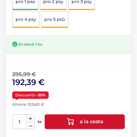
pro 1 psa
pro 2 psy
pro 3 psy
pro 4 psy
pro 5 psů
En stock 1 ks
295,99 €
192,39 €
Descuento
-35%
Ahorre 103,60 €
a la cesta
ks