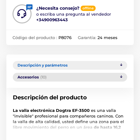
¿Necesita consejo?
offline
o escriba una pregunta al vendedor
+34900963443
Código del producto :
P8076
Garantía:
24 meses
Descripción y parámetros
Accesorios
(10)
Descripción del producto
La valla electrónica Dogtra EF-3500
es una valla
"invisible" profesional para compañeros caninos. Con
la valla de alta calidad, usted define una zona para el
libre movimiento del perro en un área
de hasta 16,2
km 2
. La corrección en caso de sobrepasar el límite
establecido se proporciona mediante un collar en el