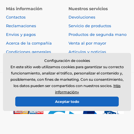
No tiene que preocuparse por la lluvia u otras
inclemencias del tiempo, el receptor puede soportar la
Más información
Nuestros servicios
inmersión.
Contactos
Devoluciones
Reclamaciones
Servicio de productos
Número de perros
Envíos y pagos
Productos de segunda mano
Acerca de la compañía
Venta al por mayor
Con la compra del número necesario de
receptores, se puede asegurar cualquier
Condiciones generales
Artículos y noticias
número de perros con el Dogtra EF-3500.
Consejos de expertos
Configuración de cookies
En este sitio web utilizamos cookies para garantizar su correcto
funcionamiento, analizar el tráfico, personalizar el contenido y,
Longitud del collar
posiblemente, con fines de marketing. Con su consentimiento,
los datos pueden ser compartidos con nuestros socios.
Más
El collar ajustable, muy robusto y
información»
extremadamente duradero, es adecuado
para perros a partir de 6 kg de peso.
Aceptar todo
Peso y dimensiones
© 2026 www.reedog.es ⦁ Tienda electrónica creada por
SIMPLIA.cz