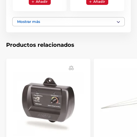
Aňadir
Aňadir
Mostrar más
Productos relacionados
Después de la aplicación y la configuración de fácil
acceso, una señal de radio se ejecutará a través del
alambre. La base se comunica transmitiendo la señal
con el receptor del collar del perro. Gracias al control
intuitivo muy sencillo, puede configurar fácilmente los
parámetros de disposición individual de su perro. La
luz indicadora roja le informa de forma inmediata y